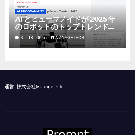
AI PROGRAMMING
AI とヒューマノイドが 2025 年
のロボットのトップトレンドに |
ASSEMBLY
3月 18, 2025
MANAGETECH
運営:
株式会社Managetech