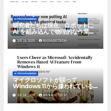
AI PROGRAMMING
研究者たちは現在、ロボットに
AI を組み込んで物理的な作業を
実行させている | ノーザン パブ
3月 18, 2025
MANAGETECH
リック ラジオ: WNIJ および
WNIU
AI PROGRAMMING
マイクロソフトが誤って
Windows 11から嫌われている
AI機能を削除したことにユーザ
3月 18, 2025
MANAGETECH
ーが歓喜