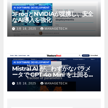
AI SOFTWARE DEVELOPMENT
JFrogとNVIDIAが提携し、安全
なAI導入を強化
3月 18, 2025
MANAGETECH
AI SOFTWARE DEVELOPMENT
Mistral AI が、わずかなパラメ
ータで GPT-4o Mini を上回る新
しいオープンソース モデルをリ
3月 18, 2025
MANAGETECH
リース | VentureBeat