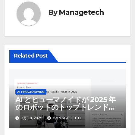
シ
ョ
By
Managetech
ン
Related Post
AI PROGRAMMING
AI とヒューマノイドが 2025 年
のロボットのトップトレンドに |
ASSEMBLY
3月 18, 2025
MANAGETECH