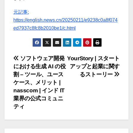
元記事:
https://english.news.cn/20250211/e9238c0a8f074
ed7937c8fc8b2010be1/c.html
投
ソフトウェア開発
YourStory | スタート
における生成 AI の役
アップと起業に関す
稿
割 – ツール、ユース
るストーリー
ナ
ケース、メリット |
nasscom | インド IT
ビ
業界の公式コミュニ
ゲ
ティ
ー