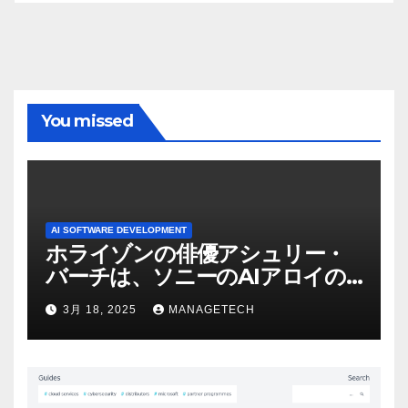
You missed
AI SOFTWARE DEVELOPMENT
ホライゾンの俳優アシュリー・
バーチは、ソニーのAIアロイの
ビデオを見て「ゲームパフォー
3月 18, 2025
MANAGETECH
マンスという芸術形式に不安を
感じた」と語る – IGN