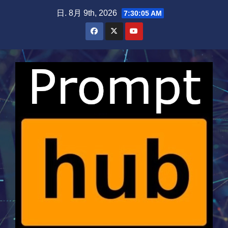
Skip
日. 8月 9th, 2026
7:30:06 AM
to
content