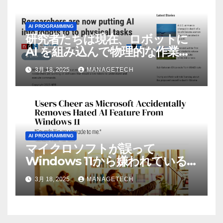
AI PROGRAMMING
研究者たちは現在、ロボットに
AI を組み込んで物理的な作業を
実行させている | ノーザン パブ
3月 18, 2025
MANAGETECH
リック ラジオ: WNIJ および
WNIU
AI PROGRAMMING
マイクロソフトが誤って
Windows 11から嫌われている
AI機能を削除したことにユーザ
3月 18, 2025
MANAGETECH
ーが歓喜