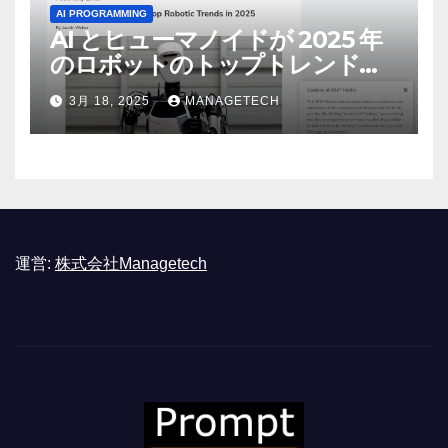
AI PROGRAMMING
AI とヒューマノイドが 2025 年
のロボットのトップトレンドに |
ASSEMBLY
3月 18, 2025
MANAGETECH
運営:
株式会社Managetech