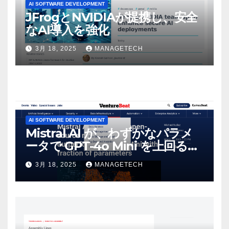
AI SOFTWARE DEVELOPMENT
JFrogとNVIDIAが提携し、安全
なAI導入を強化
3月 18, 2025
MANAGETECH
AI SOFTWARE DEVELOPMENT
Mistral AI が、わずかなパラメ
ータで GPT-4o Mini を上回る新
しいオープンソース モデルをリ
3月 18, 2025
MANAGETECH
リース | VentureBeat