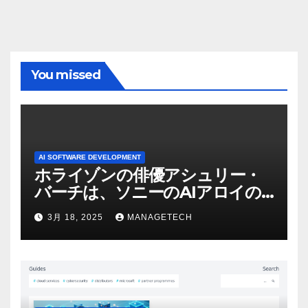
You missed
AI SOFTWARE DEVELOPMENT
ホライゾンの俳優アシュリー・
バーチは、ソニーのAIアロイの
ビデオを見て「ゲームパフォー
3月 18, 2025
MANAGETECH
マンスという芸術形式に不安を
感じた」と語る – IGN