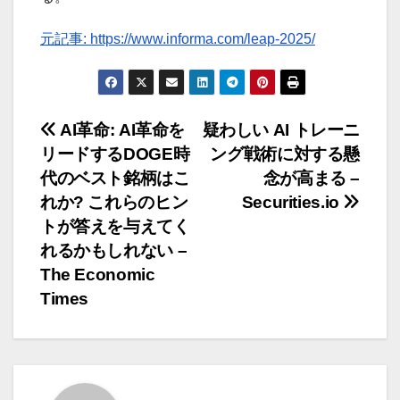
元記事: https://www.informa.com/leap-2025/
投
AI革命: AI革命を
疑わしい AI トレーニ
リードするDOGE時
ング戦術に対する懸
稿
代のベスト銘柄はこ
念が高まる –
ナ
れか? これらのヒン
Securities.io
トが答えを与えてく
ビ
れるかもしれない –
ゲ
The Economic
Times
ー
シ
ョ