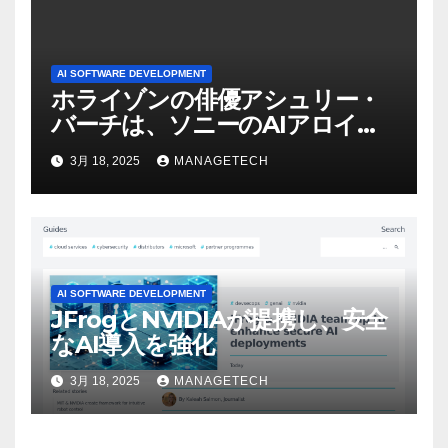
AI SOFTWARE DEVELOPMENT
ホライゾンの俳優アシュリー・
バーチは、ソニーのAIアロイの
ビデオを見て「ゲームパフォー
3月 18, 2025
MANAGETECH
マンスという芸術形式に不安を
感じた」と語る – IGN
AI SOFTWARE DEVELOPMENT
JFrogとNVIDIAが提携し、安全
なAI導入を強化
3月 18, 2025
MANAGETECH