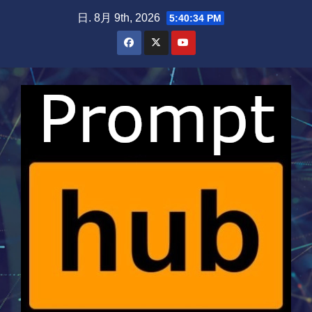
Skip
日. 8月 9th, 2026
5:40:35 PM
to
content