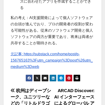
ズに合わせたアプリを作成することができ
る
私の考え：AI支援開発によって個人ソフトウェア
の台頭が進んでおり、プロの開発者の役割が変わ
る可能性がある。従来のソフトウェア開発と個人
ソフトウェアの両方が重要であり、将来は両者が
共存することが期待される。
元記事: https://substack.com/home/post/p-
156765163%3Futm_campaign%3Dpost%26utm_
medium%3Dweb
投
杭州はディープシ
ARCAD Discover:
ーク、ユニツリーな
AI インターフェース
稿
どの「リトルドラゴ
によるグローバル ア