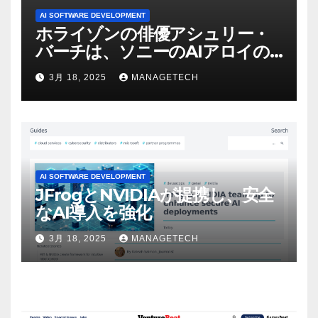
AI SOFTWARE DEVELOPMENT
ホライゾンの俳優アシュリー・
バーチは、ソニーのAIアロイの
ビデオを見て「ゲームパフォー
3月 18, 2025
MANAGETECH
マンスという芸術形式に不安を
感じた」と語る – IGN
AI SOFTWARE DEVELOPMENT
JFrogとNVIDIAが提携し、安全
なAI導入を強化
3月 18, 2025
MANAGETECH