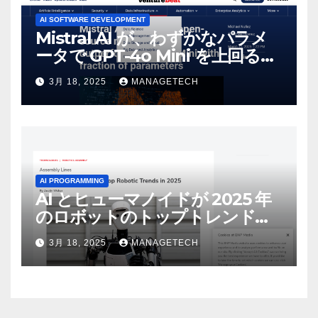
AI SOFTWARE DEVELOPMENT
Mistral AI が、わずかなパラメ
ータで GPT-4o Mini を上回る新
しいオープンソース モデルをリ
3月 18, 2025
MANAGETECH
リース | VentureBeat
AI PROGRAMMING
AI とヒューマノイドが 2025 年
のロボットのトップトレンドに |
ASSEMBLY
3月 18, 2025
MANAGETECH