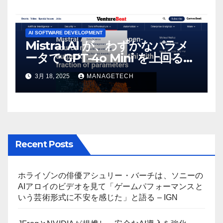
AI SOFTWARE DEVELOPMENT
Mistral AI が、わずかなパラメ
ータで GPT-4o Mini を上回る新
しいオープンソース モデルをリ
3月 18, 2025
MANAGETECH
リース | VentureBeat
Recent Posts
ホライゾンの俳優アシュリー・バーチは、ソニーの
AIアロイのビデオを見て「ゲームパフォーマンスと
いう芸術形式に不安を感じた」と語る – IGN