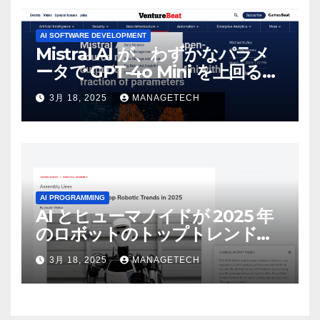
AI SOFTWARE DEVELOPMENT
Mistral AI が、わずかなパラメ
ータで GPT-4o Mini を上回る新
しいオープンソース モデルをリ
3月 18, 2025
MANAGETECH
リース | VentureBeat
AI PROGRAMMING
AI とヒューマノイドが 2025 年
のロボットのトップトレンドに |
ASSEMBLY
3月 18, 2025
MANAGETECH