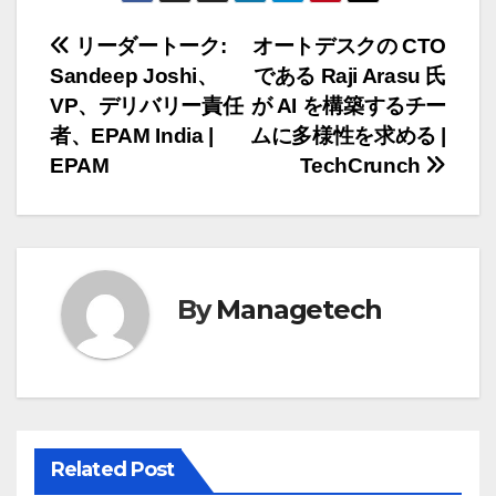
投
リーダートーク:
オートデスクの CTO
Sandeep Joshi、
である Raji Arasu 氏
稿
VP、デリバリー責任
が AI を構築するチー
ナ
者、EPAM India |
ムに多様性を求める |
EPAM
TechCrunch
ビ
ゲ
ー
By
Managetech
シ
ョ
ン
Related Post