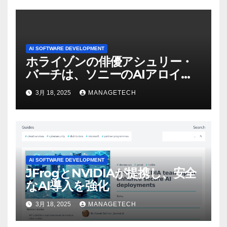
AI SOFTWARE DEVELOPMENT
ホライゾンの俳優アシュリー・
バーチは、ソニーのAIアロイの
ビデオを見て「ゲームパフォー
3月 18, 2025
MANAGETECH
マンスという芸術形式に不安を
感じた」と語る – IGN
AI SOFTWARE DEVELOPMENT
JFrogとNVIDIAが提携し、安全
なAI導入を強化
3月 18, 2025
MANAGETECH