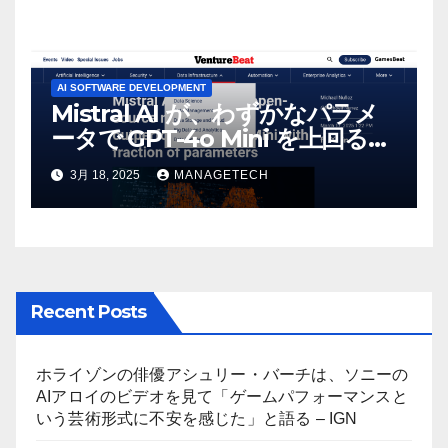
AI SOFTWARE DEVELOPMENT
Mistral AI が、わずかなパラメ
ータで GPT-4o Mini を上回る新
しいオープンソース モデルをリ
3月 18, 2025
MANAGETECH
リース | VentureBeat
Recent Posts
ホライゾンの俳優アシュリー・バーチは、ソニーの
AIアロイのビデオを見て「ゲームパフォーマンスと
いう芸術形式に不安を感じた」と語る – IGN