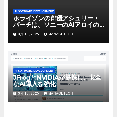
AI SOFTWARE DEVELOPMENT
ホライゾンの俳優アシュリー・
バーチは、ソニーのAIアロイの
ビデオを見て「ゲームパフォー
3月 18, 2025
MANAGETECH
マンスという芸術形式に不安を
感じた」と語る – IGN
AI SOFTWARE DEVELOPMENT
JFrogとNVIDIAが提携し、安全
なAI導入を強化
3月 18, 2025
MANAGETECH