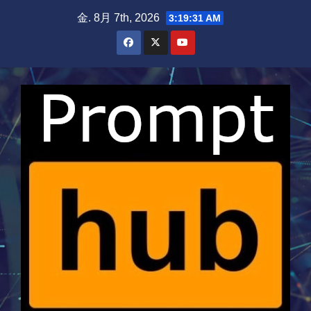
Skip
金. 8月 7th, 2026
3:19:32 AM
to
content