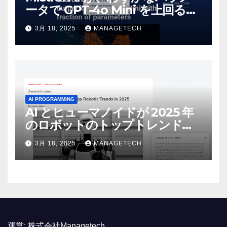
ータで GPT-4o Mini を上回る新
しいオープンソース モデルをリ
3月 18, 2025
MANAGETECH
リース | VentureBeat
AI PROGRAMMING
AI とヒューマノイドが 2025 年
のロボットのトップトレンドに |
ASSEMBLY
3月 18, 2025
MANAGETECH
運営:
株式会社Managetech