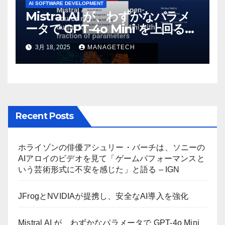
AI SOFTWARE DEVELOPMENT
Mistral AI が、わずかなパラメ
ータで GPT-4o Mini を上回る新
しいオープンソース モデルをリ
3月 18, 2025
MANAGETECH
リース | VentureBeat
Recent Posts
ホライゾンの俳優アシュリー・バーチは、ソニーの
AIアロイのビデオを見て「ゲームパフォーマンスと
いう芸術形式に不安を感じた」と語る – IGN
JFrogとNVIDIAが提携し、安全なAI導入を強化
Mistral AI が、わずかなパラメータで GPT-4o Mini