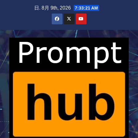
Skip
日. 8月 9th, 2026
7:33:21 AM
to
content