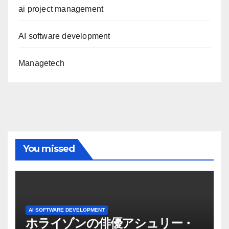
ai project management
AI software development
Managetech
You missed
AI SOFTWARE DEVELOPMENT
ホライゾンの俳優アシュリー・