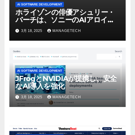
AI SOFTWARE DEVELOPMENT
ホライゾンの俳優アシュリー・
バーチは、ソニーのAIアロイの
ビデオを見て「ゲームパフォー
3月 18, 2025
MANAGETECH
マンスという芸術形式に不安を
感じた」と語る – IGN
AI SOFTWARE DEVELOPMENT
JFrogとNVIDIAが提携し、安全
なAI導入を強化
3月 18, 2025
MANAGETECH