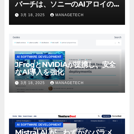
バーチは、ソニーのAIアロイの
ビデオを見て「ゲームパフォー
3月 18, 2025
MANAGETECH
マンスという芸術形式に不安を
感じた」と語る – IGN
AI SOFTWARE DEVELOPMENT
JFrogとNVIDIAが提携し、安全
なAI導入を強化
3月 18, 2025
MANAGETECH
AI SOFTWARE DEVELOPMENT
Mistral AI が、わずかなパラメ