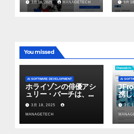
3月 18, 2025
MANAGETECH
3月 18
ASSEMBLY
行さ
ン 
WNI
You missed
AI SOFTWARE DEVELOPMENT
AI SOFT
ホライゾンの俳優アシ
JFr
ュリー・バーチは、ソ
携し
ニーのAIアロイのビデ
強化
3月 18, 2025
3月 1
オを見て「ゲームパフ
ォーマンスという芸術
MANAGETECH
MANAG
形式に不安を感じた」
と語る – IGN