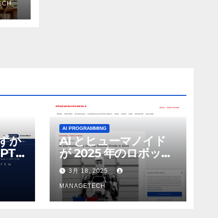
ECH
ザー
AI PROGRAMMING
わずか
AI とヒューマノイド
PT-
が 2025 年のロボット
る新し
のトップトレンドに |
3月 18, 2025
 モ
ASSEMBLY
MANAGETECH