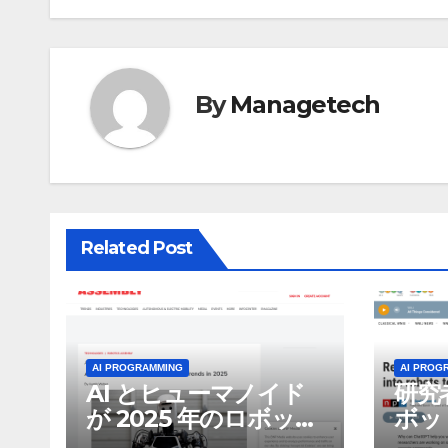
ナ
ビ
ゲ
By
Managetech
ー
シ
ョ
Related Post
ン
AI PROGRAMMING
AI PROG
AI とヒューマノイド
研究
が 2025 年のロボット
ボッ
のトップトレンドに |
んで