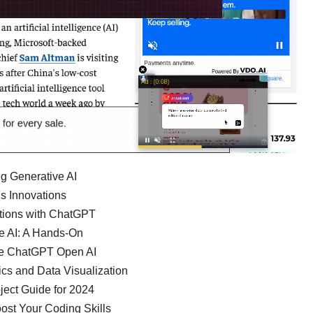
g Generative AI
’s Innovations
ations with ChatGPT
e AI: A Hands-On
he ChatGPT Open AI
ics and Data Visualization
ct Guide for 2024
ost Your Coding Skills