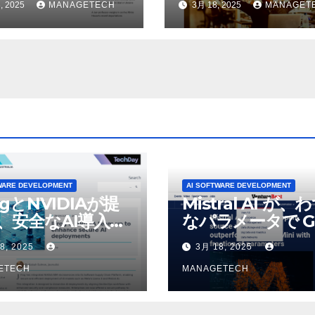
, 2025
MANAGETECH
3月 18, 2025
MANAGET
せている | ノーザ
除したことにユー
パブリック ラジオ:
が歓喜
J および WNIU
WARE DEVELOPMENT
AI SOFTWARE DEVELOPMENT
ogとNVIDIAが提
Mistral AI が、
、安全なAI導入を
なパラメータで G
4o Mini を上回
8, 2025
3月 18, 2025
いオープンソース
ETECH
デルをリリース |
MANAGETECH
VentureBeat