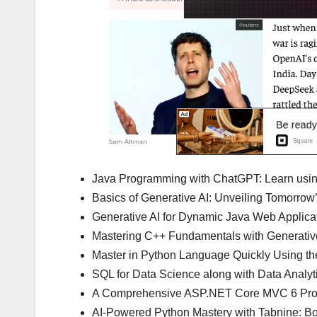
Java Programming with ChatGPT: Learn usin
Basics of Generative AI: Unveiling Tomorrow
Generative AI for Dynamic Java Web Applic
Mastering C++ Fundamentals with Generativ
Master in Python Language Quickly Using t
SQL for Data Science along with Data Analyt
A Comprehensive ASP.NET Core MVC 6 Proje
AI-Powered Python Mastery with Tabnine: Bo