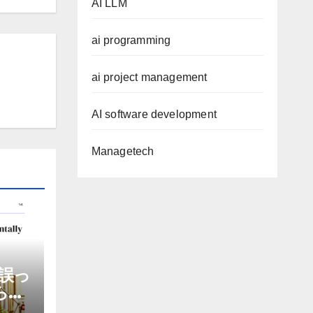
AI LLM
ai programming
ai project management
AI software development
Managetech
誤っ
から嫌
を削