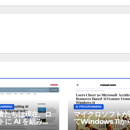
RAMMING
AI PROGRAMMING
者たちは現在、ロ
マイクロソフトが
トに AI を組み込
てWindows 11
物理的な作業を実
われているAI機能