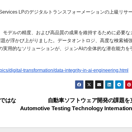
 Services LPのデジタルトランスフォーメーションの上級リサ
、モデルの精度、および高品質の成果を維持するために必要な
課題が浮かび上がりました。データオントロジ、高度な検索補
の実用的なソリューションが、ジェンAIの全体的な潜在能力を
cs/digital-transformation/data-integrity-in-ai-engineering.html
のではな
自動車ソフトウェア開発の課題を克
Automotive Testing Technology Internatio