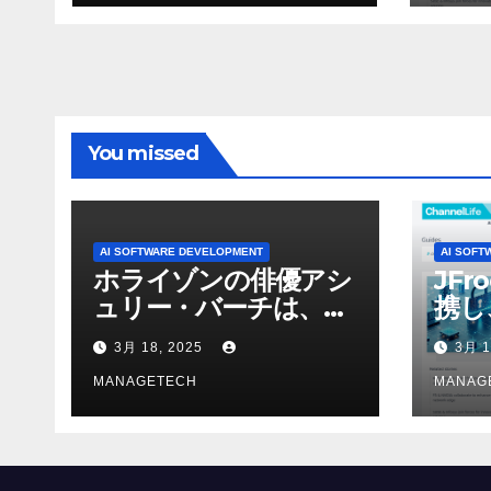
ォーマンスという芸術
形式に不安を感じた」
と語る – IGN
You missed
AI SOFTWARE DEVELOPMENT
AI SOFT
ホライゾンの俳優アシ
JFr
ュリー・バーチは、ソ
携し
ニーのAIアロイのビデ
強化
3月 18, 2025
3月 1
オを見て「ゲームパフ
ォーマンスという芸術
MANAGETECH
MANAG
形式に不安を感じた」
と語る – IGN