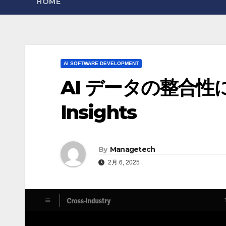
HOME
AI SOFTWARE DEVELOPMENT
AI データの整合性に関
Insights
By
Managetech
2月 6, 2025