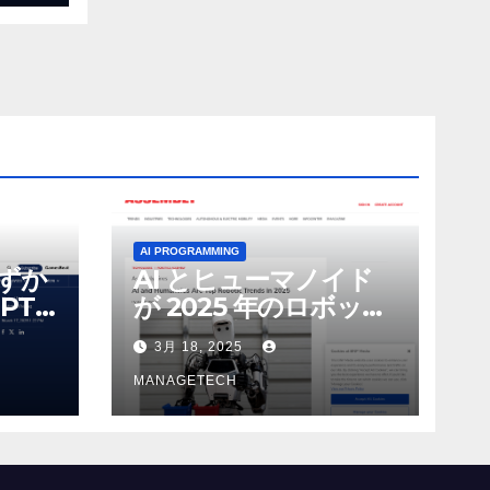
AI PROGRAMMING
わずか
AI とヒューマノイド
PT-
が 2025 年のロボット
る新し
のトップトレンドに |
3月 18, 2025
 モ
ASSEMBLY
MANAGETECH