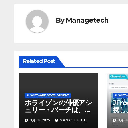
ビ
ゲ
By
Managetech
ー
シ
ョ
Related Post
ン
AI SOFTWARE DEVELOPMENT
AI SOFT
ホライゾンの俳優アシ
JFr
ュリー・バーチは、ソ
携し
ニーのAIアロイのビデ
強化
3月 18, 2025
MANAGETECH
3月 18
オを見て「ゲームパフ