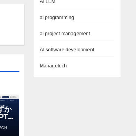
AI LLM
ai programming
ai project management
AI software development
Managetech
わずか
T-
る新し
ECH
 モ