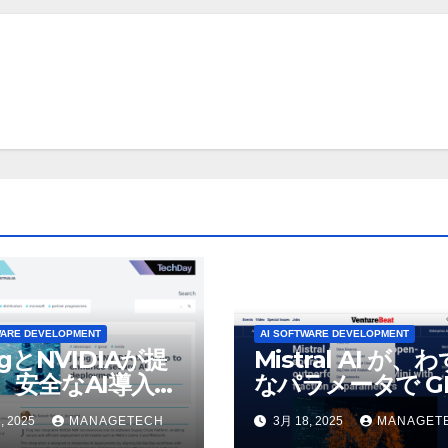
WARE DEVELOPMENT
AI SOFTWARE DEVELOPMENT
ogとNVIDIAが提
Mistral AI が、
、安全なAI導入を
なパラメータで GP
4o Mini を上回
, 2025
MANAGETECH
3月 18, 2025
MANAGET
いオープンソース