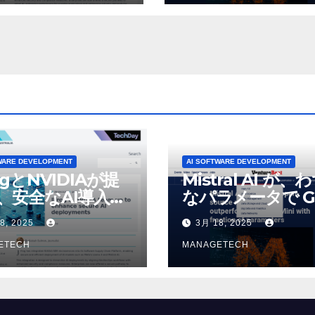
デルをリリース |
VentureBeat
WARE DEVELOPMENT
AI SOFTWARE DEVELOPMENT
ogとNVIDIAが提
Mistral AI が、
、安全なAI導入を
なパラメータで G
4o Mini を上回
8, 2025
3月 18, 2025
いオープンソース
ETECH
デルをリリース |
MANAGETECH
VentureBeat