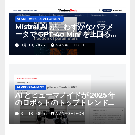
AI SOFTWARE DEVELOPMENT
Mistral AI が、わずかなパラメ
ータで GPT-4o Mini を上回る新
しいオープンソース モデルをリ
3月 18, 2025
MANAGETECH
リース | VentureBeat
AI PROGRAMMING
AI とヒューマノイドが 2025 年
のロボットのトップトレンドに |
ASSEMBLY
3月 18, 2025
MANAGETECH