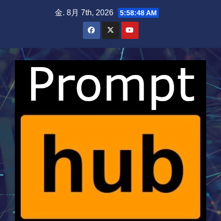
Skip
金. 8月 7th, 2026
5:58:49 AM
to
content