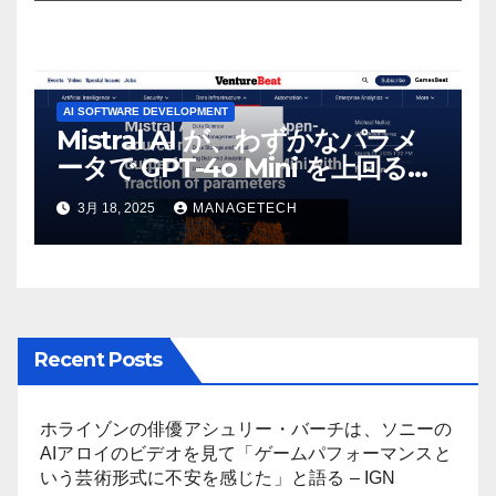
AI SOFTWARE DEVELOPMENT
Mistral AI が、わずかなパラメ
ータで GPT-4o Mini を上回る新
しいオープンソース モデルをリ
3月 18, 2025
MANAGETECH
リース | VentureBeat
Recent Posts
ホライゾンの俳優アシュリー・バーチは、ソニーの
AIアロイのビデオを見て「ゲームパフォーマンスと
いう芸術形式に不安を感じた」と語る – IGN