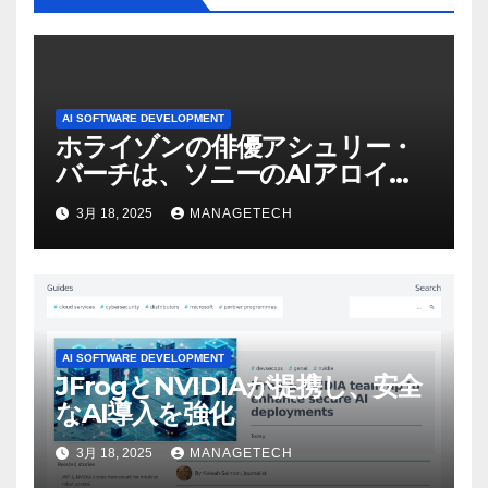
AI SOFTWARE DEVELOPMENT
ホライゾンの俳優アシュリー・
バーチは、ソニーのAIアロイの
ビデオを見て「ゲームパフォー
3月 18, 2025
MANAGETECH
マンスという芸術形式に不安を
感じた」と語る – IGN
AI SOFTWARE DEVELOPMENT
JFrogとNVIDIAが提携し、安全
なAI導入を強化
3月 18, 2025
MANAGETECH