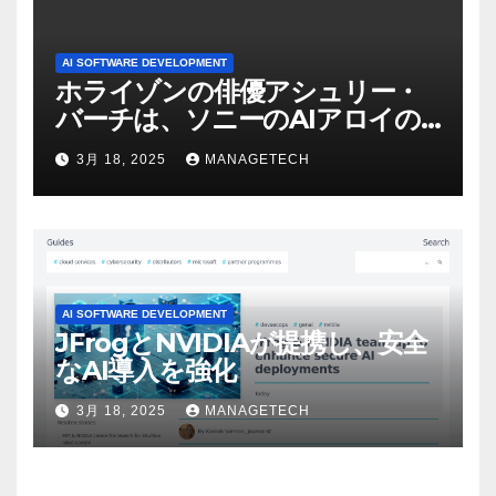
AI SOFTWARE DEVELOPMENT
ホライゾンの俳優アシュリー・
バーチは、ソニーのAIアロイの
ビデオを見て「ゲームパフォー
3月 18, 2025
MANAGETECH
マンスという芸術形式に不安を
感じた」と語る – IGN
AI SOFTWARE DEVELOPMENT
JFrogとNVIDIAが提携し、安全
なAI導入を強化
3月 18, 2025
MANAGETECH