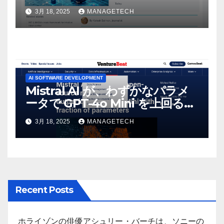
3月 18, 2025
MANAGETECH
AI SOFTWARE DEVELOPMENT
Mistral AI が、わずかなパラメ
ータで GPT-4o Mini を上回る新
しいオープンソース モデルをリ
3月 18, 2025
MANAGETECH
リース | VentureBeat
Recent Posts
ホライゾンの俳優アシュリー・バーチは、ソニーの