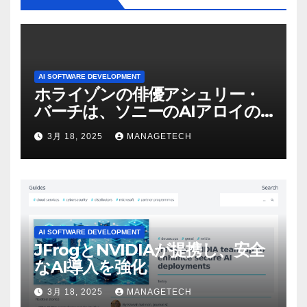
AI SOFTWARE DEVELOPMENT
ホライゾンの俳優アシュリー・
バーチは、ソニーのAIアロイの
ビデオを見て「ゲームパフォー
3月 18, 2025
MANAGETECH
マンスという芸術形式に不安を
感じた」と語る – IGN
AI SOFTWARE DEVELOPMENT
JFrogとNVIDIAが提携し、安全
なAI導入を強化
3月 18, 2025
MANAGETECH