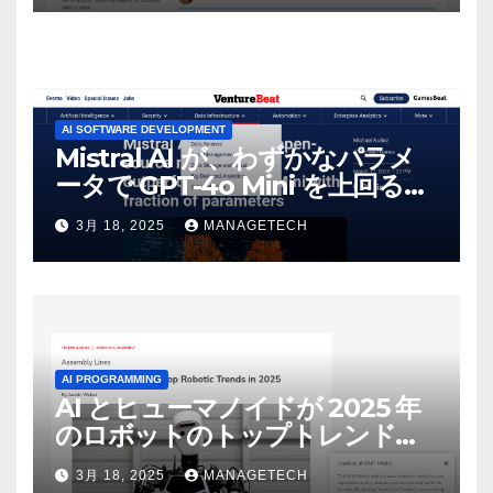
AI SOFTWARE DEVELOPMENT
Mistral AI が、わずかなパラメ
ータで GPT-4o Mini を上回る新
しいオープンソース モデルをリ
3月 18, 2025
MANAGETECH
リース | VentureBeat
AI PROGRAMMING
AI とヒューマノイドが 2025 年
のロボットのトップトレンドに |
ASSEMBLY
3月 18, 2025
MANAGETECH