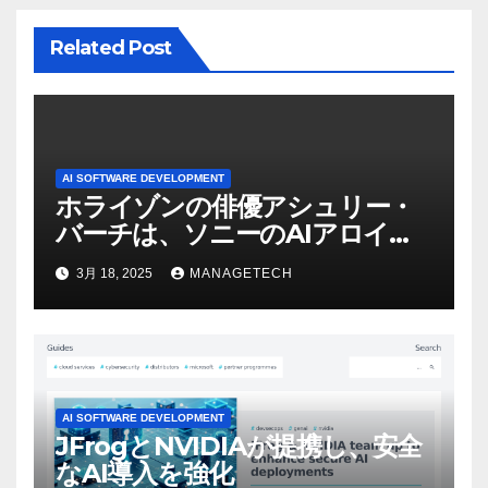
Related Post
AI SOFTWARE DEVELOPMENT
ホライゾンの俳優アシュリー・
バーチは、ソニーのAIアロイの
ビデオを見て「ゲームパフォー
3月 18, 2025
MANAGETECH
マンスという芸術形式に不安を
感じた」と語る – IGN
AI SOFTWARE DEVELOPMENT
JFrogとNVIDIAが提携し、安全
なAI導入を強化