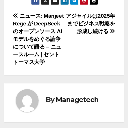
投
ニュース: Manjeet
アジャイルは2025年
Rege が DeepSeek
までビジネス戦略を
稿
のオープンソース AI
形成し続ける
ナ
モデルをめぐる論争
について語る – ニュ
ビ
ースルーム | セント
ゲ
トーマス大学
ー
シ
ョ
By
Managetech
ン