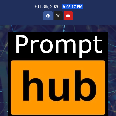
Skip
土. 8月 8th, 2026
9:05:17 PM
to
content