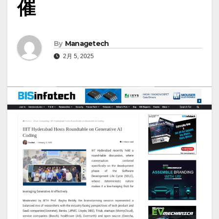
催
By
Managetech
2月 5, 2025