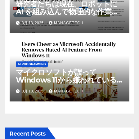
研究者たちは現在、ロボットに
AI を組み込んで物理的な作業を
実行させている | ノーザン パブ
3月 18, 2025
MANAGETECH
リック ラジオ: WNIJ および
WNIU
AI PROGRAMMING
マイクロソフトが誤って
Windows 11から嫌われている
AI機能を削除したことにユーザ
3月 18, 2025
MANAGETECH
ーが歓喜
Recent Posts