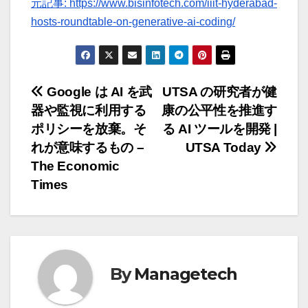
元記事: https://www.bisinfotech.com/iiit-hyderabad-
hosts-roundtable-on-generative-ai-coding/
投
Google は AI を武
UTSA の研究者が健
器や監視に利用する
康の公平性を推進す
稿
ポリシーを放棄。そ
る AI ツールを開発 |
ナ
れが意味するもの –
UTSA Today
The Economic
ビ
Times
ゲ
ー
シ
By
Managetech
ョ