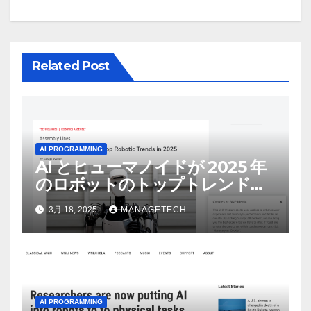
ン
Related Post
AI PROGRAMMING
AI とヒューマノイドが 2025 年
のロボットのトップトレンドに |
ASSEMBLY
3月 18, 2025
MANAGETECH
AI PROGRAMMING