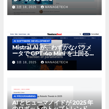
3月 18, 2025
MANAGETECH
AI SOFTWARE DEVELOPMENT
Mistral AI が、わずかなパラメ
ータで GPT-4o Mini を上回る新
しいオープンソース モデルをリ
3月 18, 2025
MANAGETECH
リース | VentureBeat
AI PROGRAMMING
AI とヒューマノイドが 2025 年
のロボットのトップトレンドに |