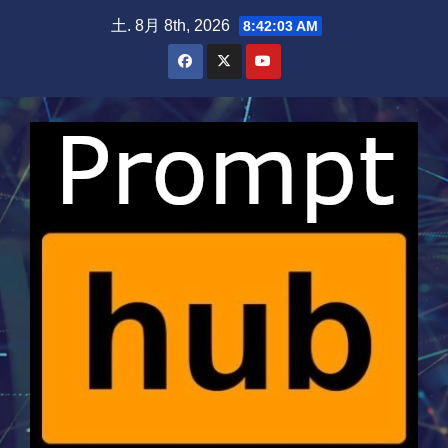
Skip
土. 8月 8th, 2026
8:42:04 AM
to
content