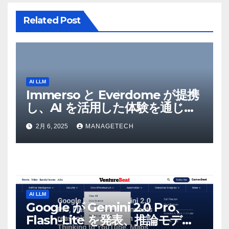
Related Post
AI LLM
Immerso と Everdome が提携
し、AI を活用した体験を通じて
メタバースのイノベーションを
2月 6, 2025
MANAGETECH
推進 – Intelligent CIO APAC
AI LLM
Google が Gemini 2.0 Pro、
Flash-Lite を発表、推論モデル