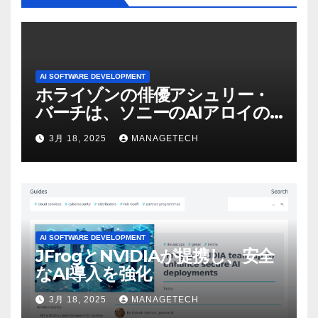
AI SOFTWARE DEVELOPMENT
ホライゾンの俳優アシュリー・
バーチは、ソニーのAIアロイの
ビデオを見て「ゲームパフォー
3月 18, 2025
MANAGETECH
マンスという芸術形式に不安を
感じた」と語る – IGN
AI SOFTWARE DEVELOPMENT
JFrogとNVIDIAが提携し、安全
なAI導入を強化
3月 18, 2025
MANAGETECH