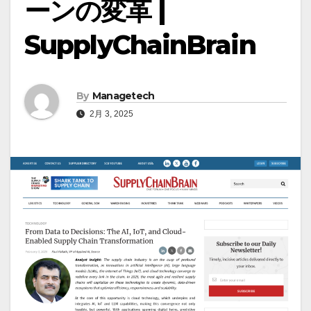
ーンの変革 |
SupplyChainBrain
By
Managetech
2月 3, 2025