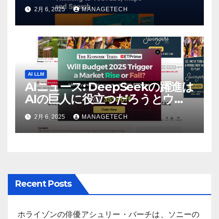
Flash Thinking を YouTube、
2月 6, 2025
MANAGETECH
マップ、検索に接続 |
VentureBeat
AI LLM
AIニュース: DeepSeekの躍進は
AIの巨人に役立つだろうとウォ
ール街のアナリストが語る –
2月 6, 2025
MANAGETECH
The Economic Times
Recent Posts
ホライゾンの俳優アシュリー・バーチは、ソニーの