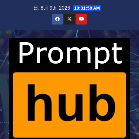
Skip
日. 8月 9th, 2026
10:31:58 AM
to
content