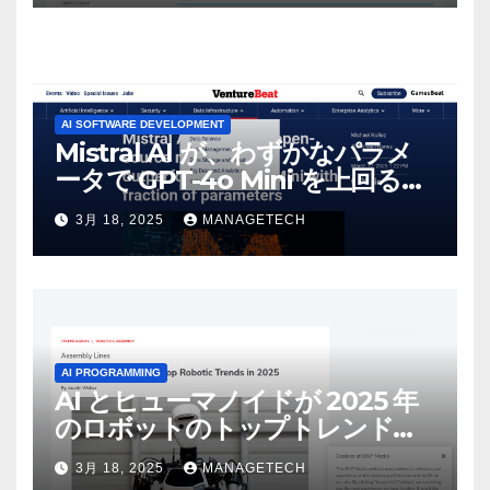
AI SOFTWARE DEVELOPMENT
Mistral AI が、わずかなパラメ
ータで GPT-4o Mini を上回る新
しいオープンソース モデルをリ
3月 18, 2025
MANAGETECH
リース | VentureBeat
AI PROGRAMMING
AI とヒューマノイドが 2025 年
のロボットのトップトレンドに |
ASSEMBLY
3月 18, 2025
MANAGETECH