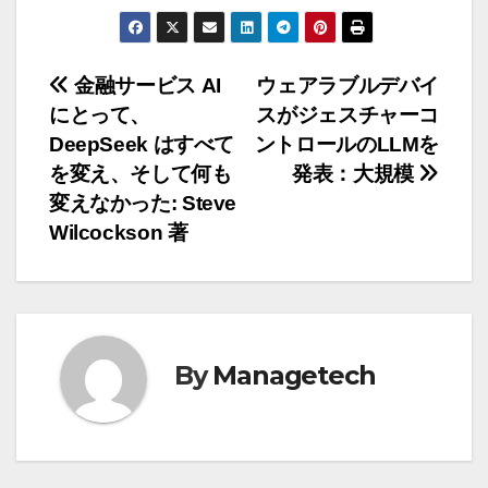
投
金融サービス AI
ウェアラブルデバイ
にとって、
スがジェスチャーコ
稿
DeepSeek はすべて
ントロールのLLMを
ナ
を変え、そして何も
発表：大規模
変えなかった: Steve
ビ
Wilcockson 著
ゲ
ー
シ
By
Managetech
ョ
ン