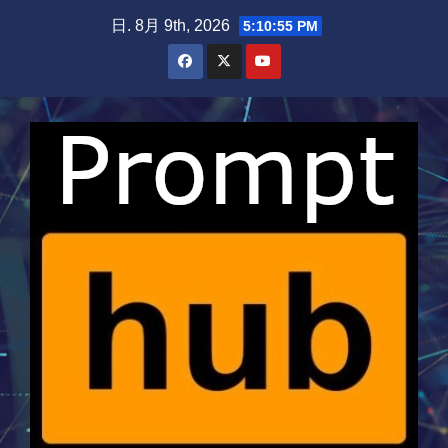
Skip
日. 8月 9th, 2026
5:10:55 PM
to
content