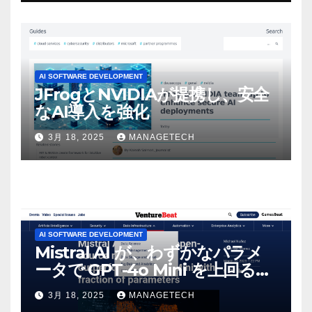
感じた」と語る – IGN
AI SOFTWARE DEVELOPMENT
JFrogとNVIDIAが提携し、安全
なAI導入を強化
3月 18, 2025
MANAGETECH
AI SOFTWARE DEVELOPMENT
Mistral AI が、わずかなパラメ
ータで GPT-4o Mini を上回る新
しいオープンソース モデルをリ
3月 18, 2025
MANAGETECH
リース | VentureBeat