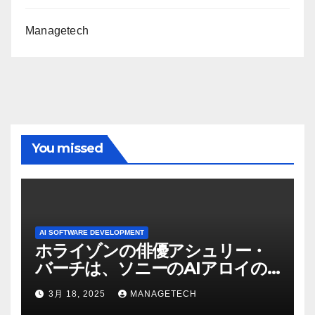
Managetech
You missed
AI SOFTWARE DEVELOPMENT
ホライゾンの俳優アシュリー・
バーチは、ソニーのAIアロイの
ビデオを見て「ゲームパフォー
3月 18, 2025
MANAGETECH
マンスという芸術形式に不安を