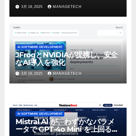
ビデオを見て「ゲームパフォー
3月 18, 2025
MANAGETECH
マンスという芸術形式に不安を
感じた」と語る – IGN
AI SOFTWARE DEVELOPMENT
JFrogとNVIDIAが提携し、安全
なAI導入を強化
3月 18, 2025
MANAGETECH
AI SOFTWARE DEVELOPMENT
Mistral AI が、わずかなパラメ
ータで GPT-4o Mini を上回る新