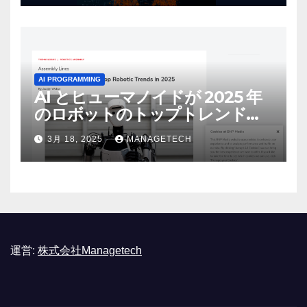
AI PROGRAMMING
AI とヒューマノイドが 2025 年
のロボットのトップトレンドに |
ASSEMBLY
3月 18, 2025
MANAGETECH
運営:
株式会社Managetech