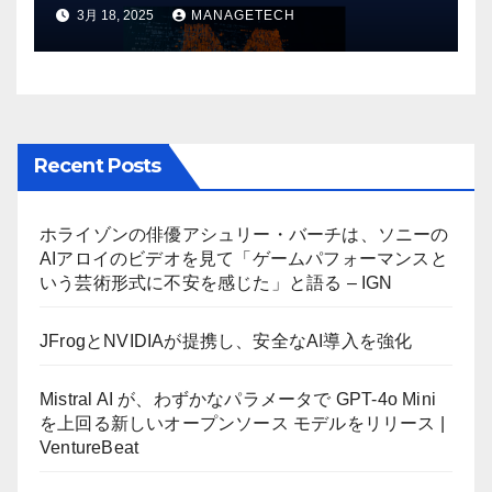
しいオープンソース モデルをリ
3月 18, 2025
MANAGETECH
リース | VentureBeat
Recent Posts
ホライゾンの俳優アシュリー・バーチは、ソニーの
AIアロイのビデオを見て「ゲームパフォーマンスと
いう芸術形式に不安を感じた」と語る – IGN
JFrogとNVIDIAが提携し、安全なAI導入を強化
Mistral AI が、わずかなパラメータで GPT-4o Mini
を上回る新しいオープンソース モデルをリリース |
VentureBeat