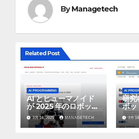
ゲ
By
Managetech
ー
シ
ョ
Related Post
ン
AI PROGRAMMING
AI PROG
AI とヒューマノイド
研究
が 2025 年のロボット
ボッ
のトップトレンドに |
んで
3月 18, 2025
MANAGETECH
3月 18
ASSEMBLY
行さ
ン 
WNI