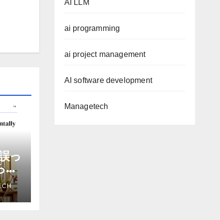
AI LLM
ai programming
ai project management
AI software development
Managetech
誤っ
から嫌
を削
ECH
ザー