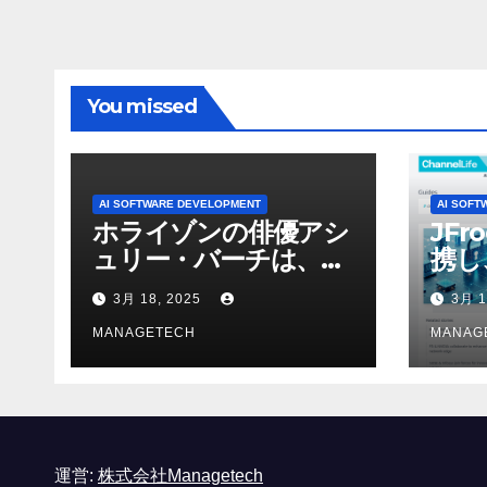
You missed
AI SOFTWARE DEVELOPMENT
AI SOFT
ホライゾンの俳優アシ
JFr
ュリー・バーチは、ソ
携し
ニーのAIアロイのビデ
強化
3月 18, 2025
3月 1
オを見て「ゲームパフ
ォーマンスという芸術
MANAGETECH
MANAG
形式に不安を感じた」
と語る – IGN
運営:
株式会社Managetech