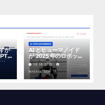
AI PROGRAMMING
わずか
AI とヒューマノイド
PT-
が 2025 年のロボット
る新し
のトップトレンドに |
3月 18, 2025
 モ
ASSEMBLY
MANAGETECH