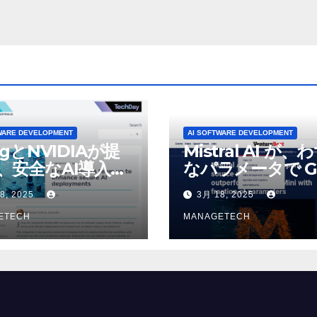
WARE DEVELOPMENT
AI SOFTWARE DEVELOPMENT
ogとNVIDIAが提
Mistral AI が、
、安全なAI導入を
なパラメータで G
4o Mini を上回
8, 2025
3月 18, 2025
いオープンソース
ETECH
デルをリリース |
MANAGETECH
VentureBeat