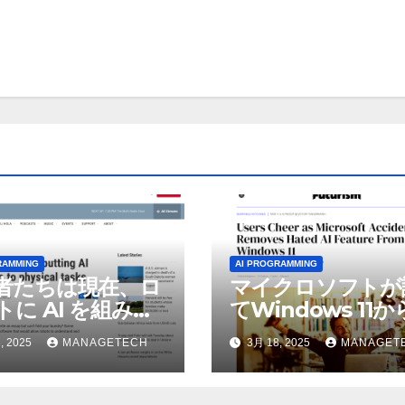
RAMMING
AI PROGRAMMING
者たちは現在、ロ
マイクロソフトが
トに AI を組み込
てWindows 11
物理的な作業を実
われているAI機能
, 2025
MANAGETECH
3月 18, 2025
MANAGET
せている | ノーザ
除したことにユー
パブリック ラジオ:
が歓喜
J および WNIU