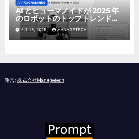
AI PROGRAMMING
AI とヒューマノイドが 2025 年
のロボットのトップトレンドに |
ASSEMBLY
3月 18, 2025
MANAGETECH
運営:
株式会社Managetech