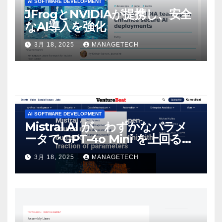
AI SOFTWARE DEVELOPMENT
JFrogとNVIDIAが提携し、安全
なAI導入を強化
3月 18, 2025
MANAGETECH
AI SOFTWARE DEVELOPMENT
Mistral AI が、わずかなパラメ
ータで GPT-4o Mini を上回る新
しいオープンソース モデルをリ
3月 18, 2025
MANAGETECH
リース | VentureBeat