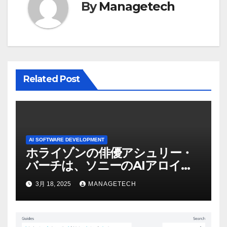
By
Managetech
シ
ョ
ン
Related Post
AI SOFTWARE DEVELOPMENT
ホライゾンの俳優アシュリー・
バーチは、ソニーのAIアロイの
ビデオを見て「ゲームパフォー
3月 18, 2025
MANAGETECH
マンスという芸術形式に不安を
感じた」と語る – IGN