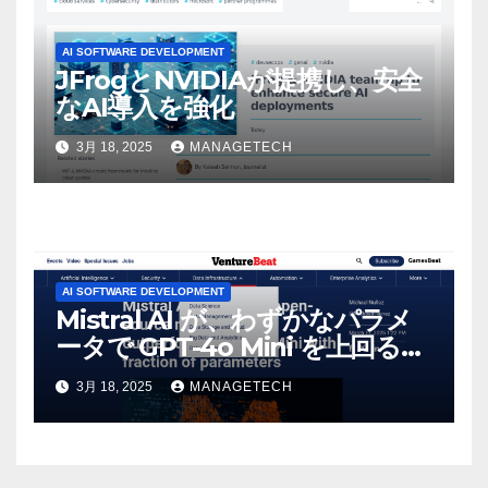
AI SOFTWARE DEVELOPMENT
JFrogとNVIDIAが提携し、安全
なAI導入を強化
3月 18, 2025
MANAGETECH
AI SOFTWARE DEVELOPMENT
Mistral AI が、わずかなパラメ
ータで GPT-4o Mini を上回る新
しいオープンソース モデルをリ
3月 18, 2025
MANAGETECH
リース | VentureBeat