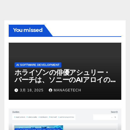
You missed
AI SOFTWARE DEVELOPMENT
ホライゾンの俳優アシュリー・
バーチは、ソニーのAIアロイの
ビデオを見て「ゲームパフォー
3月 18, 2025
MANAGETECH
マンスという芸術形式に不安を
感じた」と語る – IGN