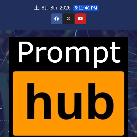
Skip
土. 8月 8th, 2026
5:11:49 PM
to
content