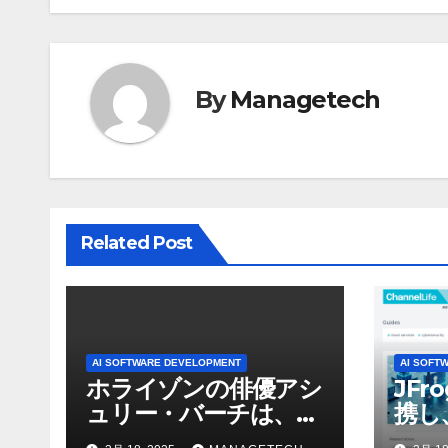
ナ
ビ
ゲ
By
Managetech
ー
シ
ョ
Related Post
ン
AI SOFTWARE DEVELOPMENT
AI SOFT
ホライゾンの俳優アシ
JFr
ュリー・バーチは、ソ
携し
ニーのAIアロイのビデ
強化