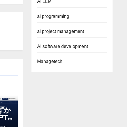
AI LLM
ai programming
ai project management
AI software development
Managetech
わずか
T-
る新し