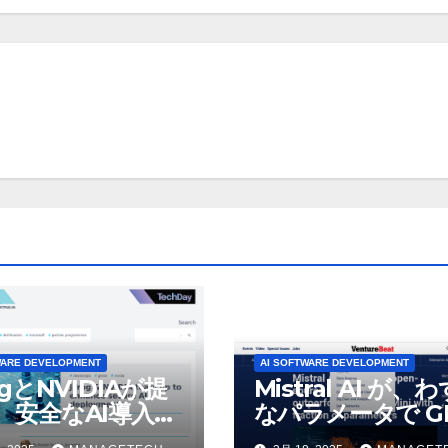
WARE DEVELOPMENT
AI SOFTWARE DEVELOPMENT
ogとNVIDIAが提
Mistral AI が、
、安全なAI導入を
なパラメータで GP
4o Mini を上回