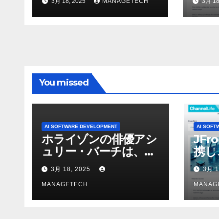
3月 18, 2025
MANAGETECH
3月 18
オを見て「ゲームパフ
ォーマンスという芸術
形式に不安を感じた」
と語る – IGN
You missed
AI SOFTWARE DEVELOPMENT
AI SOFT
ホライゾンの俳優アシ
JFr
ュリー・バーチは、ソ
携し
ニーのAIアロイのビデ
強化
3月 18, 2025
3月 1
オを見て「ゲームパフ
ォーマンスという芸術
MANAGETECH
MANAG
形式に不安を感じた」
と語る – IGN