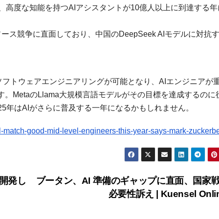
を提供し、高度な知能を持つAIアシスタントが10億人以上に到達する
プンソース競争に直面しており、中国のDeepSeek AIモデルに対抗
よる自律型ソフトウェアエンジニアリングが可能となり、AIエンジニアが
MetaのLlama大規模言語モデルがその目標を達成するのに
25年はAIがさらに普及する一年になるかもしれません。
l-match-good-mid-level-engineers-this-year-says-mark-zuckerbe
を開発し
ブータン、AI 準備のギャップに直面、国家
必要性訴え | Kuensel Onli