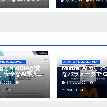
, 2025
MANAGETECH
3月 18, 2025
MANAGET
いオープンソース
デルをリリース |
VentureBeat
WARE DEVELOPMENT
AI SOFTWARE DEVELOPMENT
ogとNVIDIAが提
Mistral AI が、
、安全なAI導入を
なパラメータで G
4o Mini を上回
8, 2025
3月 18, 2025
いオープンソース
ETECH
デルをリリース |
MANAGETECH
VentureBeat