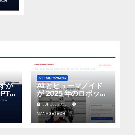
ECH
 モ
AI PROGRAMMING
わずか
AI とヒューマノイド
PT-
が 2025 年のロボット
る新し
のトップトレンドに |
3月 18, 2025
 モ
ASSEMBLY
MANAGETECH