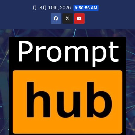
Skip
月. 8月 10th, 2026
9:50:57 AM
to
content