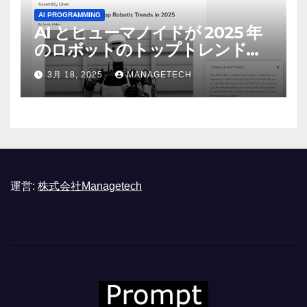
AI PROGRAMMING
AI とヒューマノイドが 2025 年
のロボットのトップトレンドに |
ASSEMBLY
3月 18, 2025
MANAGETECH
運営:
株式会社Managetech