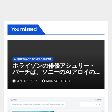
You missed
AI SOFTWARE DEVELOPMENT
ホライゾンの俳優アシュリー・
バーチは、ソニーのAIアロイの
ビデオを見て「ゲームパフォー
3月 18, 2025
MANAGETECH
マンスという芸術形式に不安を
感じた」と語る – IGN