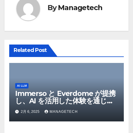
シ
By
Managetech
ョ
ン
Related Post
AI LLM
Immerso と Everdome が提携
し、AI を活用した体験を通じて
メタバースのイノベーションを
2月 6, 2025
MANAGETECH
推進 – Intelligent CIO APAC