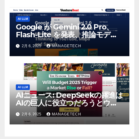
AI LLM
Google が Gemini 2.0 Pro、
Flash-Lite を発表、推論モデル
Flash Thinking を YouTube、
2月 6, 2025
MANAGETECH
マップ、検索に接続 |
VentureBeat
AI LLM
AIニュース: DeepSeekの躍進は
AIの巨人に役立つだろうとウォ
ール街のアナリストが語る –
2月 6, 2025
MANAGETECH
The Economic Times