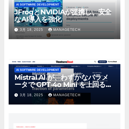
AI SOFTWARE DEVELOPMENT
JFrogとNVIDIAが提携し、安全
なAI導入を強化
3月 18, 2025
MANAGETECH
AI SOFTWARE DEVELOPMENT
Mistral AI が、わずかなパラメ
ータで GPT-4o Mini を上回る新
しいオープンソース モデルをリ
3月 18, 2025
MANAGETECH
リース | VentureBeat