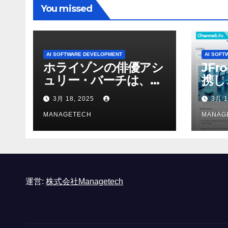
You missed
AI SOFTWARE DEVELOPMENT
AI SOFT
ホライゾンの俳優アシ
JFr
ュリー・バーチは、ソ
携し
ニーのAIアロイのビデ
強化
3月 18, 2025
3月 1
オを見て「ゲームパフ
ォーマンスという芸術
MANAGETECH
MANAG
形式に不安を感じた」
と語る – IGN
運営:
株式会社Managetech