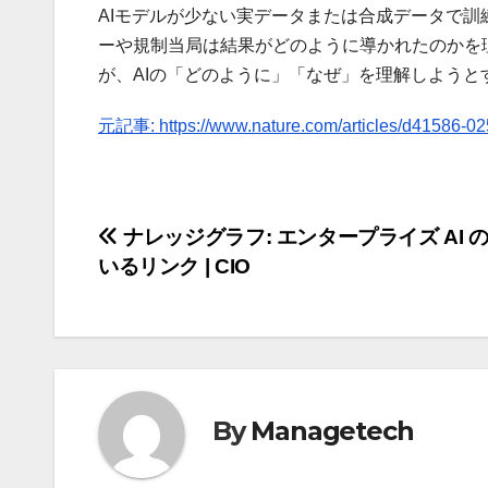
AIモデルが少ない実データまたは合成データで
ーや規制当局は結果がどのように導かれたのかを理
が、AIの「どのように」「なぜ」を理解しよう
元記事: https://www.nature.com/articles/d41586-02
投
ナレッジグラフ: エンタープライズ AI 
いるリンク | CIO
稿
ナ
ビ
ゲ
By
Managetech
ー