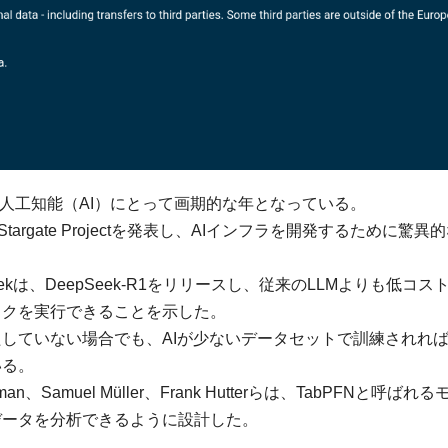
、人工知能（AI）にとって画期的な年となっている。
rgate Projectを発表し、AIインフラを開発するために驚異
ekは、DeepSeek-R1をリリースし、従来のLLMよりも低コス
スクを実行できることを示した。
していない場合でも、AIが少ないデータセットで訓練されれ
いる。
Samuel Müller、Frank Hutterらは、TabPFNと呼ばれ
データを分析できるように設計した。