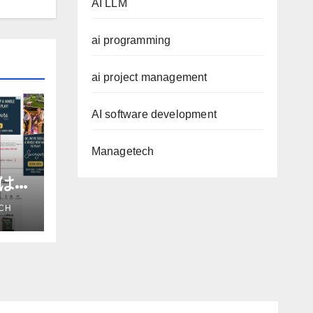
AI LLM
ai programming
ai project management
AI software development
Managetech
進は
だろ
CH
アナ
e