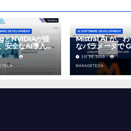
WARE DEVELOPMENT
AI SOFTWARE DEVELOPMENT
ogとNVIDIAが提
Mistral AI が、
、安全なAI導入を
なパラメータで G
4o Mini を上回
8, 2025
3月 18, 2025
いオープンソース
ETECH
デルをリリース |
MANAGETECH
VentureBeat