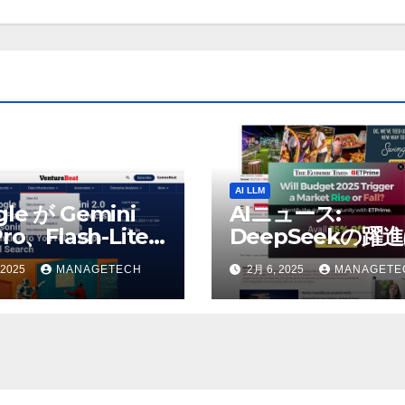
AI LLM
gle が Gemini
AIニュース:
Pro、Flash-Lite
DeepSeekの躍
表、推論モデル
AIの巨人に役立つ
 2025
MANAGETECH
2月 6, 2025
MANAGETE
h Thinking を
うとウォール街の
uTube、マップ、
リストが語る – Th
に接続 |
Economic Times
tureBeat