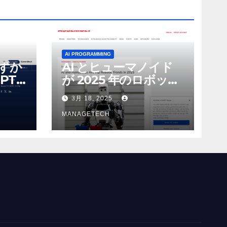
AI PROGRAMMING
わずか
AI とヒューマノイド
PT-
が 2025 年のロボット
る新し
のトップトレンドに |
3月 18, 2025
 モ
ASSEMBLY
MANAGETECH