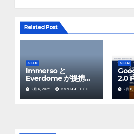
シ
ョ
Related Post
ン
AI LLM
AI LLM
Immerso と
Goo
Everdome が提携
2.0 
し、AI を活用した体
を発
2月 6, 2025
MANAGETECH
2月 6,
験を通じてメタバース
Flas
のイノベーションを推
Yo
進 – Intelligent CIO
検索
APAC
Ven