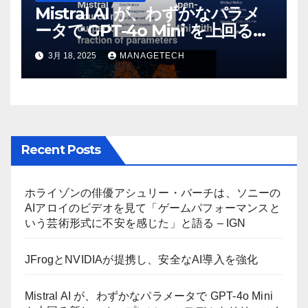
Mistral AI が、わずかなパラメ
ータで GPT-4o Mini を上回る新
しいオープンソース モデルをリ
3月 18, 2025
MANAGETECH
リース | VentureBeat
Recent Posts
ホライゾンの俳優アシュリー・バーチは、ソニーの
AIアロイのビデオを見て「ゲームパフォーマンスと
いう芸術形式に不安を感じた」と語る – IGN
JFrogとNVIDIAが提携し、安全なAI導入を強化
Mistral AI が、わずかなパラメータで GPT-4o Mini