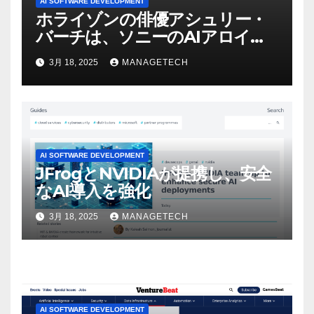
AI SOFTWARE DEVELOPMENT
ホライゾンの俳優アシュリー・
バーチは、ソニーのAIアロイの
ビデオを見て「ゲームパフォー
3月 18, 2025
MANAGETECH
マンスという芸術形式に不安を
感じた」と語る – IGN
AI SOFTWARE DEVELOPMENT
JFrogとNVIDIAが提携し、安全
なAI導入を強化
3月 18, 2025
MANAGETECH
AI SOFTWARE DEVELOPMENT