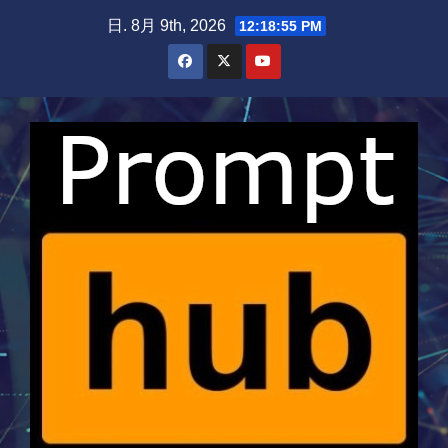
Skip
日. 8月 9th, 2026
12:18:56 PM
to
content