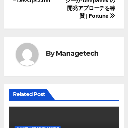
– DevOps.com
シーが DeepSeek の
ビ
開発アプローチを称
ゲ
賛 | Fortune
ー
シ
ョ
By
Managetech
ン
Related Post