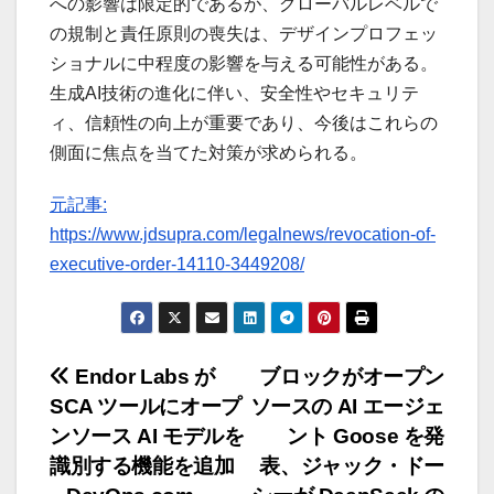
への影響は限定的であるが、グローバルレベルで
の規制と責任原則の喪失は、デザインプロフェッ
ショナルに中程度の影響を与える可能性がある。
生成AI技術の進化に伴い、安全性やセキュリテ
ィ、信頼性の向上が重要であり、今後はこれらの
側面に焦点を当てた対策が求められる。
元記事:
https://www.jdsupra.com/legalnews/revocation-of-
executive-order-14110-3449208/
投
Endor Labs が
ブロックがオープン
SCA ツールにオープ
ソースの AI エージェ
稿
ンソース AI モデルを
ント Goose を発
ナ
識別する機能を追加
表、ジャック・ドー