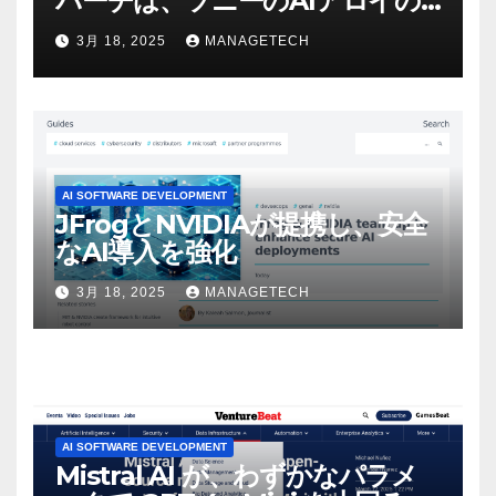
バーチは、ソニーのAIアロイの
ビデオを見て「ゲームパフォー
3月 18, 2025
MANAGETECH
マンスという芸術形式に不安を
感じた」と語る – IGN
AI SOFTWARE DEVELOPMENT
JFrogとNVIDIAが提携し、安全
なAI導入を強化
3月 18, 2025
MANAGETECH
AI SOFTWARE DEVELOPMENT
Mistral AI が、わずかなパラメ