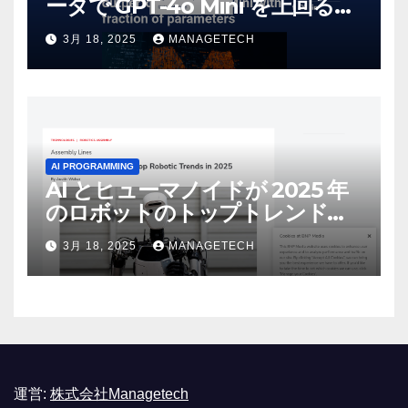
ータで GPT-4o Mini を上回る新
しいオープンソース モデルをリ
3月 18, 2025
MANAGETECH
リース | VentureBeat
AI PROGRAMMING
AI とヒューマノイドが 2025 年
のロボットのトップトレンドに |
ASSEMBLY
3月 18, 2025
MANAGETECH
運営:
株式会社Managetech