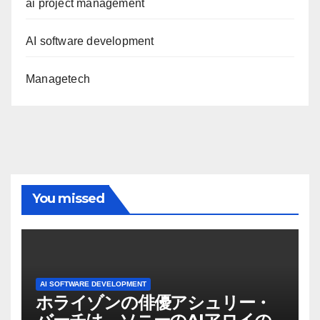
ai project management
AI software development
Managetech
You missed
AI SOFTWARE DEVELOPMENT
ホライゾンの俳優アシュリー・