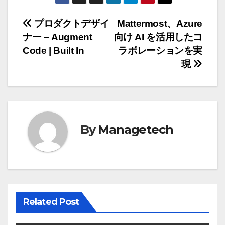
投
プロダクトデザイ
Mattermost、Azure
ナー – Augment
向け AI を活用したコ
稿
Code | Built In
ラボレーションを実
ナ
現
ビ
ゲ
ー
By
Managetech
シ
ョ
ン
Related Post