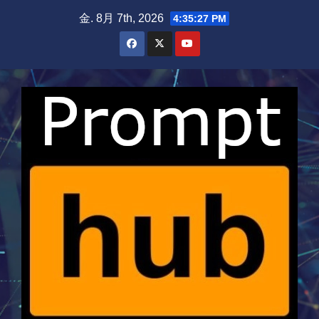
Skip
金. 8月 7th, 2026
4:35:28 PM
to
content