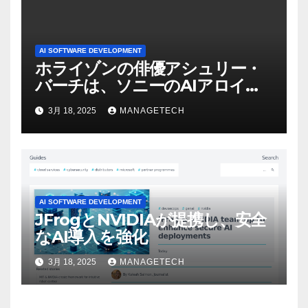
AI SOFTWARE DEVELOPMENT
ホライゾンの俳優アシュリー・
バーチは、ソニーのAIアロイの
ビデオを見て「ゲームパフォー
3月 18, 2025
MANAGETECH
マンスという芸術形式に不安を
感じた」と語る – IGN
AI SOFTWARE DEVELOPMENT
JFrogとNVIDIAが提携し、安全
なAI導入を強化
3月 18, 2025
MANAGETECH