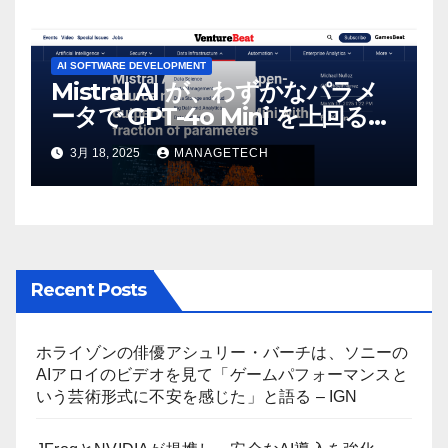
AI SOFTWARE DEVELOPMENT
Mistral AI が、わずかなパラメ
ータで GPT-4o Mini を上回る新
しいオープンソース モデルをリ
3月 18, 2025
MANAGETECH
リース | VentureBeat
Recent Posts
ホライゾンの俳優アシュリー・バーチは、ソニーの
AIアロイのビデオを見て「ゲームパフォーマンスと
いう芸術形式に不安を感じた」と語る – IGN