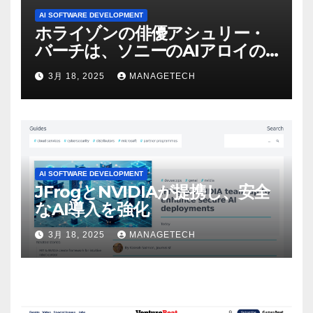
AI SOFTWARE DEVELOPMENT
ホライゾンの俳優アシュリー・
バーチは、ソニーのAIアロイの
ビデオを見て「ゲームパフォー
3月 18, 2025
MANAGETECH
マンスという芸術形式に不安を
感じた」と語る – IGN
AI SOFTWARE DEVELOPMENT
JFrogとNVIDIAが提携し、安全
なAI導入を強化
3月 18, 2025
MANAGETECH