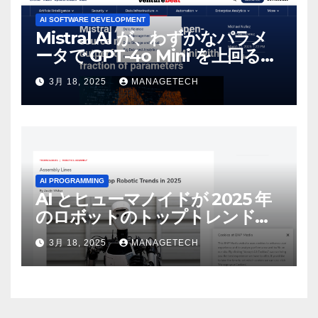
AI SOFTWARE DEVELOPMENT
Mistral AI が、わずかなパラメ
ータで GPT-4o Mini を上回る新
しいオープンソース モデルをリ
3月 18, 2025
MANAGETECH
リース | VentureBeat
AI PROGRAMMING
AI とヒューマノイドが 2025 年
のロボットのトップトレンドに |
ASSEMBLY
3月 18, 2025
MANAGETECH