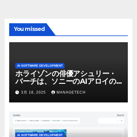
You missed
AI SOFTWARE DEVELOPMENT
ホライゾンの俳優アシュリー・
バーチは、ソニーのAIアロイの
ビデオを見て「ゲームパフォー
3月 18, 2025
MANAGETECH
マンスという芸術形式に不安を
感じた」と語る – IGN
AI SOFTWARE DEVELOPMENT