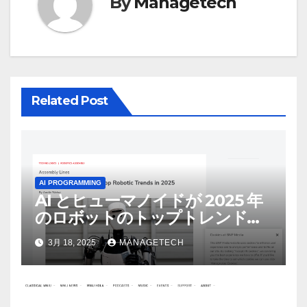
ョ
By
Managetech
ン
Related Post
AI PROGRAMMING
AI とヒューマノイドが 2025 年
のロボットのトップトレンドに |
ASSEMBLY
3月 18, 2025
MANAGETECH