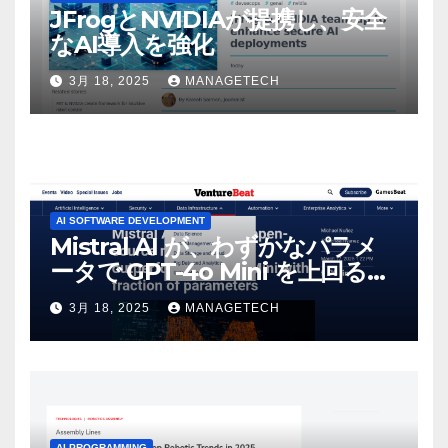
JFrogとNVIDIAが提携し、安全
なAI導入を強化
3月 18, 2025
MANAGETECH
AI SOFTWARE DEVELOPMENT
Mistral AI が、わずかなパラメ
ータで GPT-4o Mini を上回る新
しいオープンソース モデルをリ
3月 18, 2025
MANAGETECH
リース | VentureBeat
AI PROGRAMMING