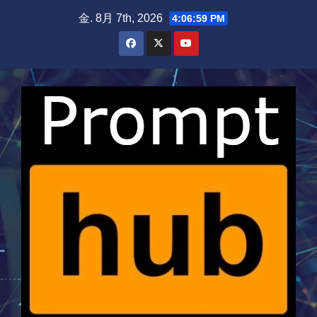
Skip
金. 8月 7th, 2026
4:06:59 PM
to
content