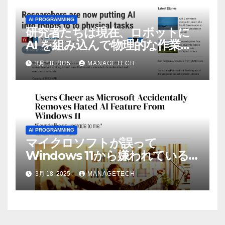
AI PROGRAMMING
研究者たちは現在、ロボットに
AI を組み込んで物理的な作業を
実行させている | ノーザン パブ
3月 18, 2025
MANAGETECH
リック ラジオ: WNIJ および
WNIU
AI PROGRAMMING
マイクロソフトが誤って
Windows 11から嫌われている
AI機能を削除したことにユーザ
3月 18, 2025
MANAGETECH
ーが歓喜