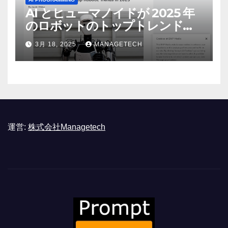
AI とヒューマノイドが 2025 年
のロボットのトップトレンドに |
ASSEMBLY
3月 18, 2025
MANAGETECH
運営:
株式会社Managetech