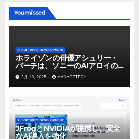
You missed
AI SOFTWARE DEVELOPMENT
ホライゾンの俳優アシュリー・
バーチは、ソニーのAIアロイの
ビデオを見て「ゲームパフォー
3月 18, 2025
MANAGETECH
マンスという芸術形式に不安を
感じた」と語る – IGN
AI SOFTWARE DEVELOPMENT
JFrogとNVIDIAが提携し、安全
なAI導入を強化