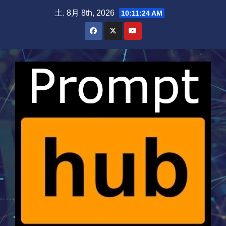
Skip
土. 8月 8th, 2026
10:11:25 AM
to
content