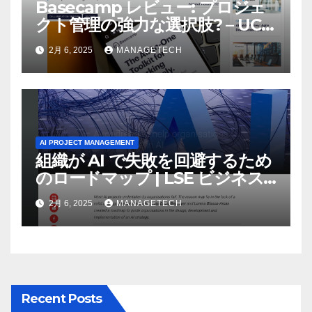
Basecamp レビュー: プロジェ
クト管理の強力な選択肢? – UC
Today
2月 6, 2025
MANAGETECH
AI PROJECT MANAGEMENT
組織が AI で失敗を回避するため
のロードマップ | LSE ビジネス
レビュー
2月 6, 2025
MANAGETECH
Recent Posts