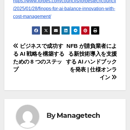
https://www.forbes.com/councils/forbestechcouncil
/2025/01/28/finops-for-ai-balance-innovation-with-
cost-management/
投
ビジネスで成功す
NFB が請負業者によ
る AI 戦略を構築する
る新技術導入を支援
稿
ための 8 つのステッ
する AI ハンドブック
ナ
プ
を発表 | 仕様オンラ
イン
ビ
ゲ
ー
By
Managetech
シ