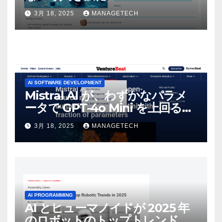
3月 18, 2025
MANAGETECH
AI SOFTWARE DEVELOPMENT
Mistral AI が、わずかなパラメ
ータで GPT-4o Mini を上回る新
しいオープンソース モデルをリ
3月 18, 2025
MANAGETECH
リース | VentureBeat
AI PROGRAMMING
AI とヒューマノイドが 2025 年
のロボットのトップトレンドに |