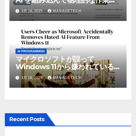
実行させている | ノーザン パブ
3月 18, 2025
MANAGETECH
リック ラジオ: WNIJ および
WNIU
AI PROGRAMMING
マイクロソフトが誤って
Windows 11から嫌われている
AI機能を削除したことにユーザ
3月 18, 2025
MANAGETECH
ーが歓喜
Recent Posts