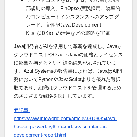
クラウドコストを管理するための新しい内
部規則の導入、FinOpsの実践採用、効率的
なコンピュートインスタンスへのアップグ
レード、高性能Java Development
Kits（JDKs）の活用などの戦略を実施
Java開発者がAIを活用して革新を達成し、Javaが
クラウドコストやOracle Javaの価格とライセンス
に影響を与えるという調査結果が示されていま
す。Azul Systemsの報告書によれば、JavaはAI開
発においてPythonやJavaScriptよりも優れた選択
肢であり、組織はクラウドコストを管理するため
のさまざまな戦略を採用しています。
元記事:
https://www.infoworld.com/article/3810885/java-
has-surpassed-python-and-javascript-in-ai-
development-report.html