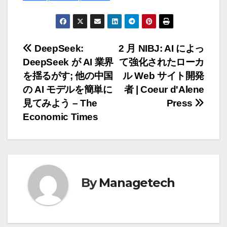
投
DeepSeek:
2 月 NIBJ: AI によっ
DeepSeek が AI 業界
て強化されたローカ
稿
を揺るがす; 他の中国
ル Web サイト開発
ナ
の AI モデルを簡単に
者 | Coeur d'Alene
見てみよう – The
Press
ビ
Economic Times
ゲ
ー
シ
By
Managetech
ョ
ン