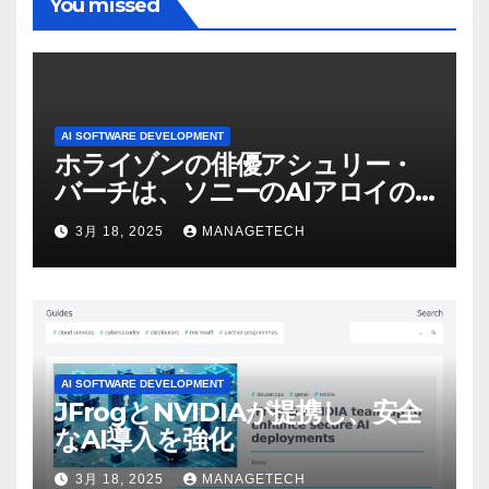
You missed
AI SOFTWARE DEVELOPMENT
ホライゾンの俳優アシュリー・
バーチは、ソニーのAIアロイの
ビデオを見て「ゲームパフォー
3月 18, 2025
MANAGETECH
マンスという芸術形式に不安を
感じた」と語る – IGN
AI SOFTWARE DEVELOPMENT
JFrogとNVIDIAが提携し、安全
なAI導入を強化
3月 18, 2025
MANAGETECH