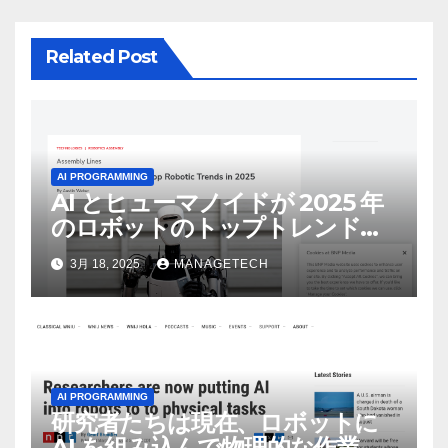
Related Post
AI PROGRAMMING
AI とヒューマノイドが 2025 年
のロボットのトップトレンドに |
ASSEMBLY
3月 18, 2025
MANAGETECH
AI PROGRAMMING
研究者たちは現在、ロボットに
AI を組み込んで物理的な作業を