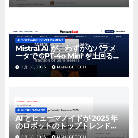
AI SOFTWARE DEVELOPMENT
Mistral AI が、わずかなパラメ
ータで GPT-4o Mini を上回る新
しいオープンソース モデルをリ
3月 18, 2025
MANAGETECH
リース | VentureBeat
AI PROGRAMMING
AI とヒューマノイドが 2025 年
のロボットのトップトレンドに |
ASSEMBLY
3月 18, 2025
MANAGETECH