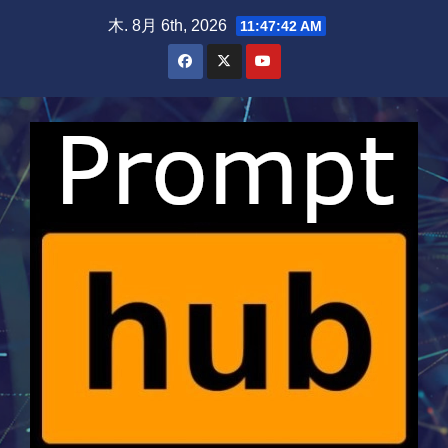
Skip
木. 8月 6th, 2026
11:47:43 AM
to
content