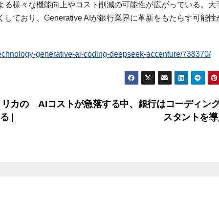
の導入による様々な機能向上やコスト削減の可能性が広がっている。大
おり、Generative AIが銀行業界に革新をもたらす可能性
chnology-generative-ai-coding-deepseek-accenture/738370/
メリカの
AIコストが急落する中、銀行はコーディン
 |
スタントを