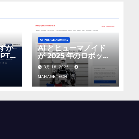
AI PROGRAMMING
わずか
AI とヒューマノイド
PT-
が 2025 年のロボット
る新し
のトップトレンドに |
3月 18, 2025
 モ
ASSEMBLY
MANAGETECH