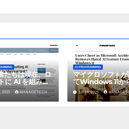
RAMMING
AI PROGRAMMING
者たちは現在、ロ
マイクロソフトが
トに AI を組み込
てWindows 11
物理的な作業を実
われているAI機能
, 2025
MANAGETECH
3月 18, 2025
MANAGET
せている | ノーザ
除したことにユー
パブリック ラジオ:
が歓喜
J および WNIU