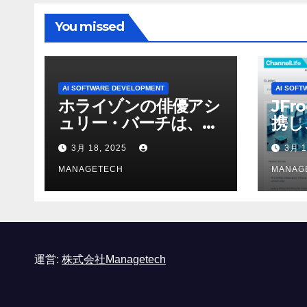
You missed
AI SOFTWARE DEVELOPMENT
AI SOFT
ホライゾンの俳優アシ
JFr
ュリー・バーチは、ソ
携し
ニーのAIアロイのビデ
強化
3月 18, 2025
3月 1
オを見て「ゲームパフ
ォーマンスという芸術
MANAGETECH
MANAG
形式に不安を感じた」
と語る – IGN
運営:
株式会社Managetech