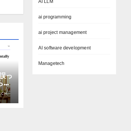
AI LLM
ai programming
ai project management
AI software development
Managetech
誤っ
から嫌
を削
ECH
ザー