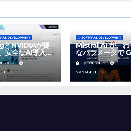
WARE DEVELOPMENT
AI SOFTWARE DEVELOPMENT
ogとNVIDIAが提
Mistral AI が、
、安全なAI導入を
なパラメータで G
4o Mini を上回
8, 2025
3月 18, 2025
いオープンソース
ETECH
デルをリリース |
MANAGETECH
VentureBeat