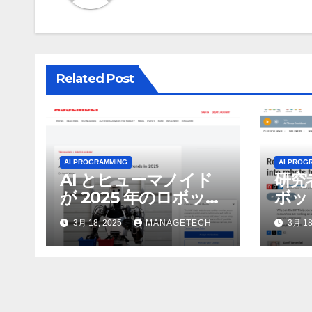
シ
ョ
ン
Related Post
AI PROGRAMMING
AI PROG
AI とヒューマノイド
研究
が 2025 年のロボット
ボッ
のトップトレンドに |
んで
3月 18, 2025
MANAGETECH
3月 18
ASSEMBLY
行さ
ン 
WNI