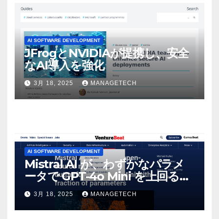
AI SOFTWARE DEVELOPMENT
JFrogとNVIDIAが提携し、安全
なAI導入を強化
3月 18, 2025
MANAGETECH
AI SOFTWARE DEVELOPMENT
Mistral AI が、わずかなパラメ
ータで GPT-4o Mini を上回る新
しいオープンソース モデルをリ
3月 18, 2025
MANAGETECH
リース | VentureBeat