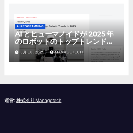
AI PROGRAMMING
AI とヒューマノイドが 2025 年
のロボットのトップトレンドに |
ASSEMBLY
3月 18, 2025
MANAGETECH
運営:
株式会社Managetech