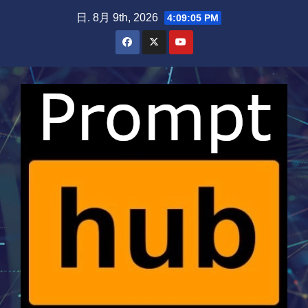
Skip
日. 8月 9th, 2026
4:09:06 PM
to
content