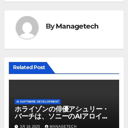
ゲ
ー
By
Managetech
シ
ョ
ン
Related Post
AI SOFTWARE DEVELOPMENT
ホライゾンの俳優アシュリー・
バーチは、ソニーのAIアロイの
ビデオを見て「ゲームパフォー
3月 18, 2025
MANAGETECH