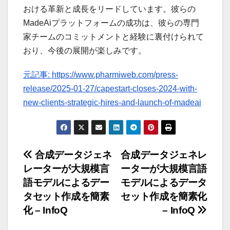
おける革新と成長をリードしています。彼らの
MadeAiプラットフォームの成功は、彼らの専門
家チームのコミットメントと経験に裏付けられて
おり、今後の展開が楽しみです。
元記事: https://www.pharmiweb.com/press-
release/2025-01-27/capestart-closes-2024-with-
new-clients-strategic-hires-and-launch-of-madeai
投
合成データジェネ
合成データジェネレ
レーターが大規模言
ーターが大規模言語
稿
語モデルによるデー
モデルによるデータ
ナ
タセット作成を簡素
セット作成を簡素化
化 – InfoQ
– InfoQ
ビ