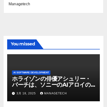
Managetech
You missed
AI SOFTWARE DEVELOPMENT
ホライゾンの俳優アシュリー・
バーチは、ソニーのAIアロイの
ビデオを見て「ゲームパフォー
3月 18, 2025
MANAGETECH
マンスという芸術形式に不安を
感じた」と語る – IGN