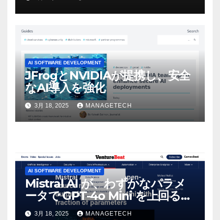
マンスという芸術形式に不安を
感じた」と語る – IGN
AI SOFTWARE DEVELOPMENT
JFrogとNVIDIAが提携し、安全
なAI導入を強化
3月 18, 2025
MANAGETECH
AI SOFTWARE DEVELOPMENT
Mistral AI が、わずかなパラメ
ータで GPT-4o Mini を上回る新
しいオープンソース モデルをリ
3月 18, 2025
MANAGETECH