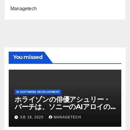
Managetech
You missed
AI SOFTWARE DEVELOPMENT
ホライゾンの俳優アシュリー・
バーチは、ソニーのAIアロイの
ビデオを見て「ゲームパフォー
3月 18, 2025
MANAGETECH
マンスという芸術形式に不安を
感じた」と語る – IGN