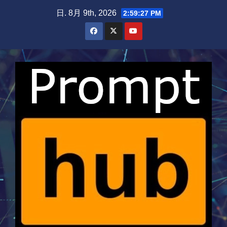
Skip
日. 8月 9th, 2026
2:59:27 PM
to
content