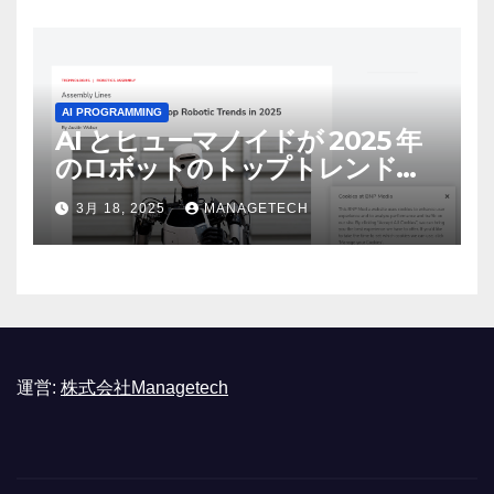
AI PROGRAMMING
AI とヒューマノイドが 2025 年
のロボットのトップトレンドに |
ASSEMBLY
3月 18, 2025
MANAGETECH
運営:
株式会社Managetech