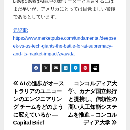
DeepSeekはAI競争の新リーダーと宣言するには
まだ早いが、アメリカにとっては目覚ましい警鐘
であるとしています。
元記事:
https://www.marketpulse.com/fundamental/deepse
ek-vs-us-tech-giants-the-battle-for-ai-supremacy-
and-its-market-impact/zvawda
投
AI の進歩がオース
コンコルディア大
トラリアのユニコー
学、カナダ国立銀行
稿
ンのエンジニアリン
と提携し、信頼性の
ナ
グ チームをどのよう
高い人工知能システ
に変えているか —
ムを推進 – コンコル
ビ
Capital Brief
ディア大学