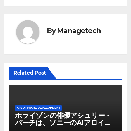
ゲ
ー
シ
By
Managetech
ョ
ン
Related Post
AI SOFTWARE DEVELOPMENT
ホライゾンの俳優アシュリー・
バーチは、ソニーのAIアロイの
ビデオを見て「ゲームパフォー