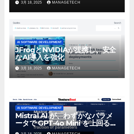
3月 18, 2025
MANAGETECH
マンスという芸術形式に不安を
感じた」と語る – IGN
AI SOFTWARE DEVELOPMENT
JFrogとNVIDIAが提携し、安全
なAI導入を強化
3月 18, 2025
MANAGETECH
AI SOFTWARE DEVELOPMENT
Mistral AI が、わずかなパラメ
ータで GPT-4o Mini を上回る新
しいオープンソース モデルをリ
3月 18, 2025
MANAGETECH