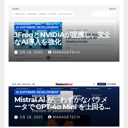
AI SOFTWARE DEVELOPMENT
JFrogとNVIDIAが提携し、安全
なAI導入を強化
3月 18, 2025
MANAGETECH
AI SOFTWARE DEVELOPMENT
Mistral AI が、わずかなパラメ
ータで GPT-4o Mini を上回る新
しいオープンソース モデルをリ
3月 18, 2025
MANAGETECH
リース | VentureBeat