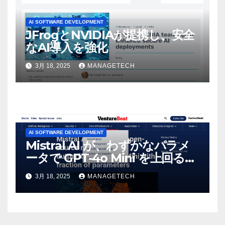
AI SOFTWARE DEVELOPMENT
JFrogとNVIDIAが提携し、安全
なAI導入を強化
3月 18, 2025
MANAGETECH
AI SOFTWARE DEVELOPMENT
Mistral AI が、わずかなパラメ
ータで GPT-4o Mini を上回る新
しいオープンソース モデルをリ
3月 18, 2025
MANAGETECH
リース | VentureBeat