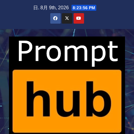
Skip
日. 8月 9th, 2026
8:23:56 PM
to
content