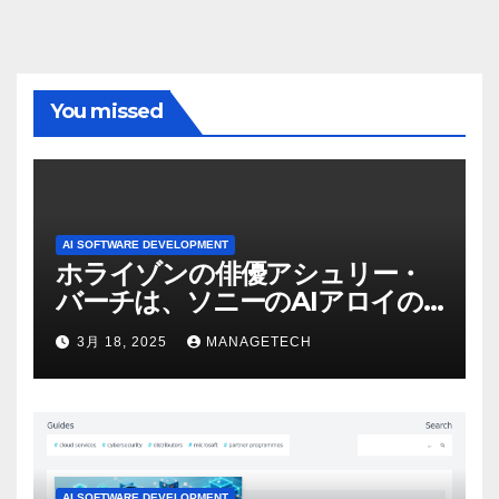
You missed
AI SOFTWARE DEVELOPMENT
ホライゾンの俳優アシュリー・
バーチは、ソニーのAIアロイの
ビデオを見て「ゲームパフォー
3月 18, 2025
MANAGETECH
マンスという芸術形式に不安を
感じた」と語る – IGN
AI SOFTWARE DEVELOPMENT