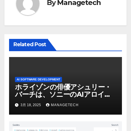
By
Managetech
Related Post
AI SOFTWARE DEVELOPMENT
ホライゾンの俳優アシュリー・
バーチは、ソニーのAIアロイの
ビデオを見て「ゲームパフォー
3月 18, 2025
MANAGETECH
マンスという芸術形式に不安を
感じた」と語る – IGN