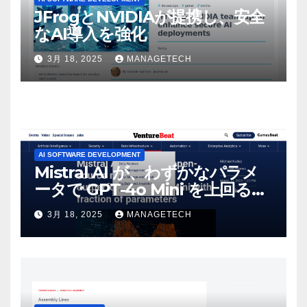
JFrogとNVIDIAが提携し、安全
なAI導入を強化
3月 18, 2025
MANAGETECH
AI SOFTWARE DEVELOPMENT
Mistral AI が、わずかなパラメ
ータで GPT-4o Mini を上回る新
しいオープンソース モデルをリ
3月 18, 2025
MANAGETECH
リース | VentureBeat