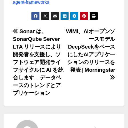
agent-frameworks
投
Sonar は、
WiMi、AIオープンソ
SonarQube Server
ースモデル
稿
LTA リリースにより
DeepSeekをベース
ナ
開発者を支援し、ソ
にしたAIアプリケー
フトウェア開発ライ
ションのリリースを
ビ
フサイクルに AI を統
発表 | Morningstar
ゲ
合します – データベ
ースのトレンドとア
ー
プリケーション
シ
ョ
ン