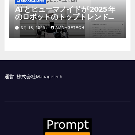
AI PROGRAMMING
AI とヒューマノイドが 2025 年
のロボットのトップトレンドに |
ASSEMBLY
3月 18, 2025
MANAGETECH
運営:
株式会社Managetech