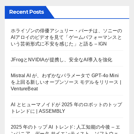
Recent Posts
ホライゾンの俳優アシュリー・バーチは、ソニーの
AIアロイのビデオを見て「ゲームパフォーマンスと
いう芸術形式に不安を感じた」と語る – IGN
JFrogとNVIDIAが提携し、安全なAI導入を強化
Mistral AI が、わずかなパラメータで GPT-4o Mini
を上回る新しいオープンソース モデルをリリース |
VentureBeat
AI とヒューマノイドが 2025 年のロボットのトップ
トレンドに | ASSEMBLY
2025 年のトップ AI トレンド: 人工知能の今後 – エ
ンジニア、データ サイエンティスト、ソフトウェ