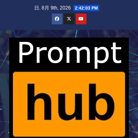
Skip
日. 8月 9th, 2026
2:42:04 PM
to
content