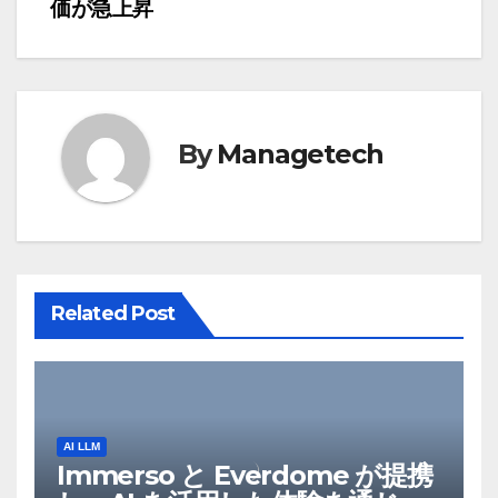
価が急上昇
ビ
ゲ
ー
By
Managetech
シ
ョ
ン
Related Post
AI LLM
Immerso と Everdome が提携