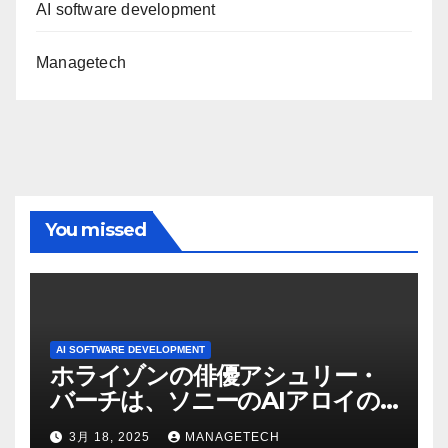
AI software development
Managetech
You missed
AI SOFTWARE DEVELOPMENT
ホライゾンの俳優アシュリー・
バーチは、ソニーのAIアロイの
ビデオを見て「ゲームパフォー
3月 18, 2025
MANAGETECH