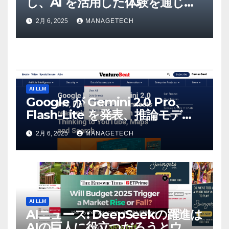
し、AI を活用した体験を通じて
メタバースのイノベーションを
2月 6, 2025
MANAGETECH
推進 – Intelligent CIO APAC
AI LLM
Google が Gemini 2.0 Pro、
Flash-Lite を発表、推論モデル
Flash Thinking を YouTube、
2月 6, 2025
MANAGETECH
マップ、検索に接続 |
VentureBeat
AI LLM
AIニュース: DeepSeekの躍進は
AIの巨人に役立つだろうとウォ