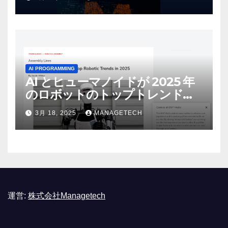
リース | VentureBeat
AI PROGRAMMING
AI とヒューマノイドが 2025 年
のロボットのトップトレンドに |
ASSEMBLY
3月 18, 2025
MANAGETECH
運営:
株式会社Managetech