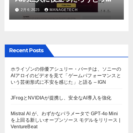
ール街のアナリストが語る –
2月 6, 2025
MANAGETECH
The Economic Times
Recent Posts
ホライゾンの俳優アシュリー・バーチは、ソニーの
AIアロイのビデオを見て「ゲームパフォーマンスと
いう芸術形式に不安を感じた」と語る – IGN
JFrogとNVIDIAが提携し、安全なAI導入を強化
Mistral AI が、わずかなパラメータで GPT-4o Mini
を上回る新しいオープンソース モデルをリリース |
VentureBeat