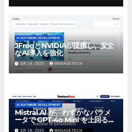
マンスという芸術形式に不安を
感じた」と語る – IGN
AI SOFTWARE DEVELOPMENT
JFrogとNVIDIAが提携し、安全
なAI導入を強化
3月 18, 2025
MANAGETECH
AI SOFTWARE DEVELOPMENT
Mistral AI が、わずかなパラメ
ータで GPT-4o Mini を上回る新
しいオープンソース モデルをリ
3月 18, 2025
MANAGETECH