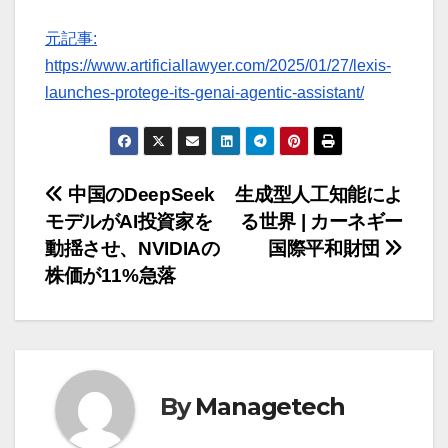
元記事:
https://www.artificiallawyer.com/2025/01/27/lexis-
launches-protege-its-genai-agentic-assistant/
投
中国のDeepSeek
生成型人工知能によ
モデルがAI投資家を
る世界 | カーネギー
稿
動揺させ、NVIDIAの
国際平和財団
ナ
株価が11%急落
ビ
ゲ
ー
By
Managetech
シ