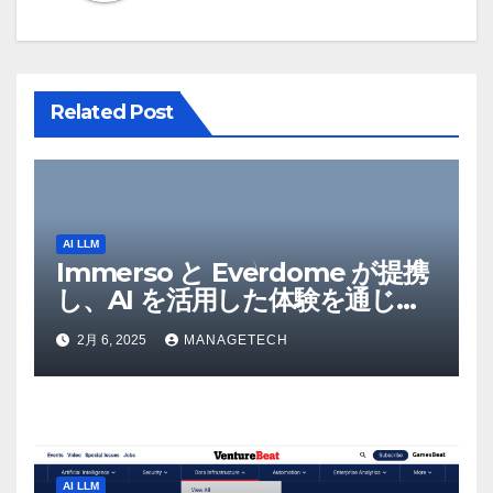
ョ
ン
Related Post
AI LLM
Immerso と Everdome が提携
し、AI を活用した体験を通じて
メタバースのイノベーションを
2月 6, 2025
MANAGETECH
推進 – Intelligent CIO APAC
AI LLM