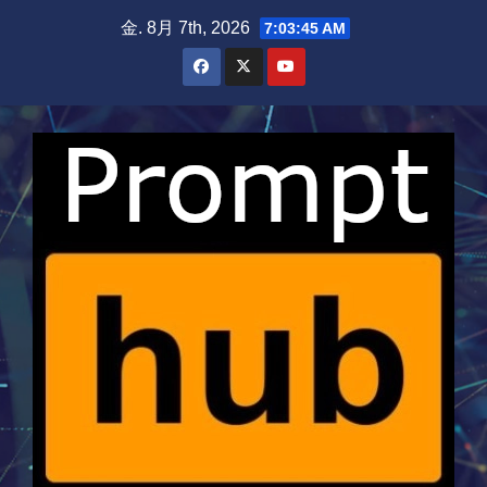
Skip
金. 8月 7th, 2026
7:03:46 AM
to
content