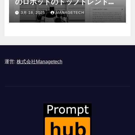
のロボットのトップトレンドに |
ASSEMBLY
3月 18, 2025
MANAGETECH
運営:
株式会社Managetech