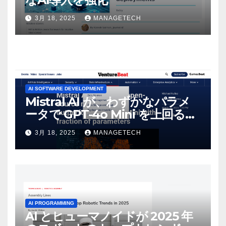
3月 18, 2025
MANAGETECH
AI SOFTWARE DEVELOPMENT
Mistral AI が、わずかなパラメ
ータで GPT-4o Mini を上回る新
しいオープンソース モデルをリ
3月 18, 2025
MANAGETECH
リース | VentureBeat
AI PROGRAMMING
AI とヒューマノイドが 2025 年