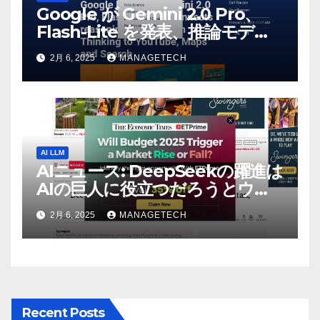
Google が Gemini 2.0 Pro、
Flash-Lite を発表、推論モデル
Flash Thinking を YouTube、
2月 6, 2025
MANAGETECH
マップ、検索に接続 |
VentureBeat
AI LLM
AIニュース: DeepSeekの躍進は
AIの巨人に役立つだろうとウォ
ール街のアナリストが語る –
2月 6, 2025
MANAGETECH
The Economic Times
Recent Posts