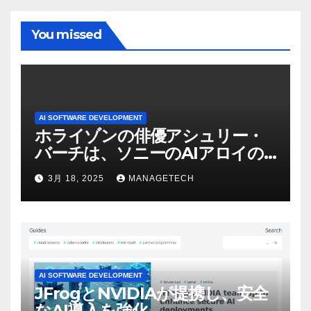
You missed
AI SOFTWARE DEVELOPMENT
ホライゾンの俳優アシュリー・
バーチは、ソニーのAIアロイの
ビデオを見て「ゲームパフォー
3月 18, 2025
MANAGETECH
マンスという芸術形式に不安を
感じた」と語る – IGN
AI SOFTWARE DEVELOPMENT
JFrogとNVIDIAが提携し、安全
なAI導入を強化