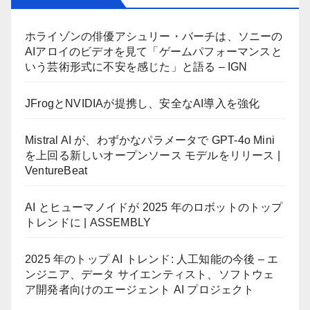
ホライゾンの俳優アシュリー・バーチは、ソニーの
AIアロイのビデオを見て「ゲームパフォーマンスと
いう芸術形式に不安を感じた」と語る – IGN
JFrogとNVIDIAが提携し、安全なAI導入を強化
Mistral AI が、わずかなパラメータで GPT-4o Mini
を上回る新しいオープンソース モデルをリリース |
VentureBeat
AI とヒューマノイドが 2025 年のロボットのトップ
トレンドに | ASSEMBLY
2025 年のトップ AI トレンド: 人工知能の今後 – エ
ンジニア、データ サイエンティスト、ソフトウェ
ア開発者向けのエージェント AI プロジェクト