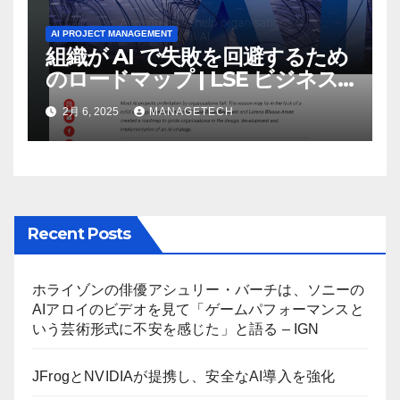
AI PROJECT MANAGEMENT
組織が AI で失敗を回避するため
のロードマップ | LSE ビジネス
レビュー
2月 6, 2025
MANAGETECH
Recent Posts
ホライゾンの俳優アシュリー・バーチは、ソニーの
AIアロイのビデオを見て「ゲームパフォーマンスと
いう芸術形式に不安を感じた」と語る – IGN
JFrogとNVIDIAが提携し、安全なAI導入を強化