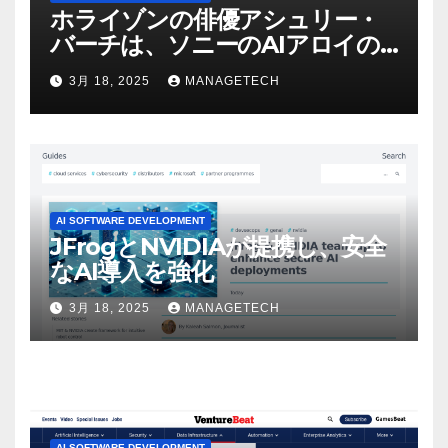
ホライゾンの俳優アシュリー・
バーチは、ソニーのAIアロイの
ビデオを見て「ゲームパフォー
3月 18, 2025
MANAGETECH
マンスという芸術形式に不安を
感じた」と語る – IGN
AI SOFTWARE DEVELOPMENT
JFrogとNVIDIAが提携し、安全
なAI導入を強化
3月 18, 2025
MANAGETECH
AI SOFTWARE DEVELOPMENT