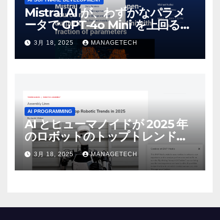
Mistral AI が、わずかなパラメ
ータで GPT-4o Mini を上回る新
しいオープンソース モデルをリ
3月 18, 2025
MANAGETECH
リース | VentureBeat
AI PROGRAMMING
AI とヒューマノイドが 2025 年
のロボットのトップトレンドに |
ASSEMBLY
3月 18, 2025
MANAGETECH