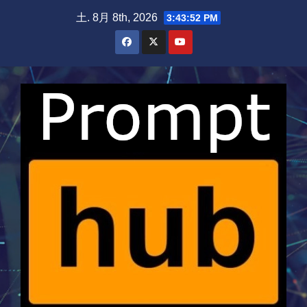
Skip
土. 8月 8th, 2026
3:43:53 PM
to
content