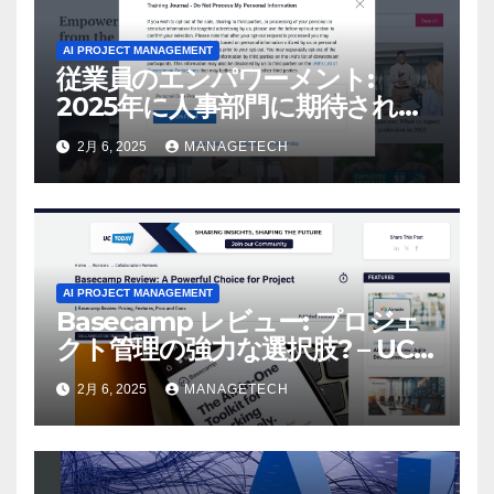
AI PROJECT MANAGEMENT
従業員のエンパワーメント:
2025年に人事部門に期待される
こと –
2月 6, 2025
MANAGETECH
AI PROJECT MANAGEMENT
Basecamp レビュー: プロジェ
クト管理の強力な選択肢? – UC
Today
2月 6, 2025
MANAGETECH