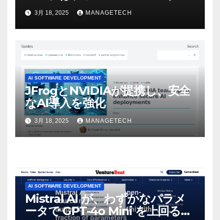
ビデオを見て「ゲームパフォー
3月 18, 2025
MANAGETECH
マンスという芸術形式に不安を
感じた」と語る – IGN
AI SOFTWARE DEVELOPMENT
JFrogとNVIDIAが提携し、安全
なAI導入を強化
3月 18, 2025
MANAGETECH
AI SOFTWARE DEVELOPMENT
Mistral AI が、わずかなパラメ
ータで GPT-4o Mini を上回る新