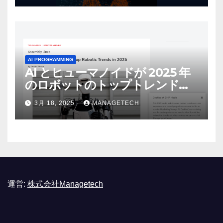
AI PROGRAMMING
AI とヒューマノイドが 2025 年
のロボットのトップトレンドに |
ASSEMBLY
3月 18, 2025
MANAGETECH
運営:
株式会社Managetech