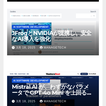
感じた」と語る – IGN
AI SOFTWARE DEVELOPMENT
JFrogとNVIDIAが提携し、安全
なAI導入を強化
3月 18, 2025
MANAGETECH
AI SOFTWARE DEVELOPMENT
Mistral AI が、わずかなパラメ
ータで GPT-4o Mini を上回る新
しいオープンソース モデルをリ
3月 18, 2025
MANAGETECH
リース | VentureBeat