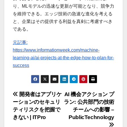
り、MLモデルの迅速な更新が可能となり、競争力
を維持できる。エッジ技術の急速な進化を考える
と、企業はその提供する利益を真剣に考慮すべき
である。
元記事:
https://www.informationweek.com/machine-
learning-ai/ai-projects-at-the-edge-how-to-plan-for-
success
投
開発者はアプリケ
AI 機会アクション プ
ーションのセキュリ
ラン: 公共部門の技術
稿
ティリスクを把握で
チームへの影響 –
ナ
きない | ITPro
PublicTechnology