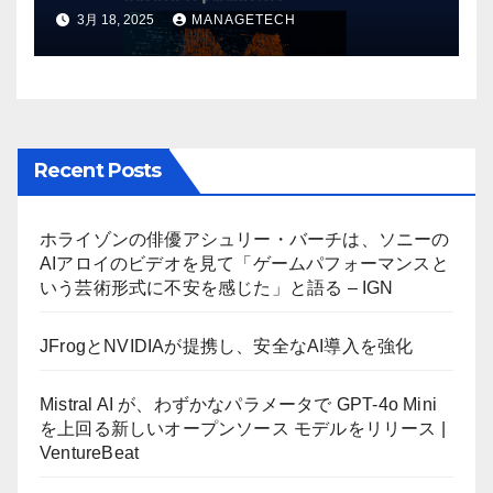
しいオープンソース モデルをリ
3月 18, 2025
MANAGETECH
リース | VentureBeat
Recent Posts
ホライゾンの俳優アシュリー・バーチは、ソニーの
AIアロイのビデオを見て「ゲームパフォーマンスと
いう芸術形式に不安を感じた」と語る – IGN
JFrogとNVIDIAが提携し、安全なAI導入を強化
Mistral AI が、わずかなパラメータで GPT-4o Mini
を上回る新しいオープンソース モデルをリリース |
VentureBeat