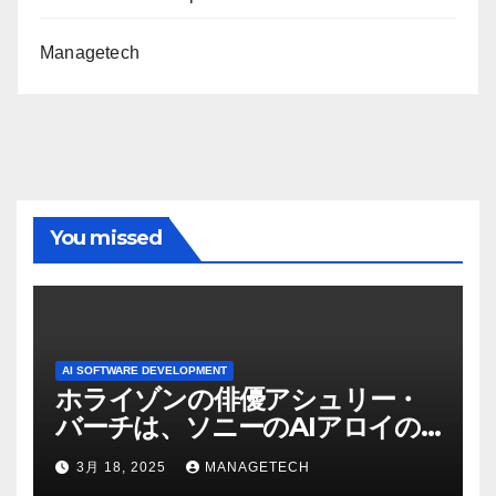
Managetech
You missed
AI SOFTWARE DEVELOPMENT
ホライゾンの俳優アシュリー・
バーチは、ソニーのAIアロイの
ビデオを見て「ゲームパフォー
3月 18, 2025
MANAGETECH
マンスという芸術形式に不安を