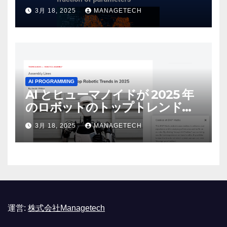
しいオープンソース モデルをリ
3月 18, 2025
MANAGETECH
リース | VentureBeat
AI PROGRAMMING
AI とヒューマノイドが 2025 年
のロボットのトップトレンドに |
ASSEMBLY
3月 18, 2025
MANAGETECH
運営:
株式会社Managetech