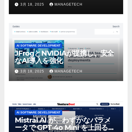
ビデオを見て「ゲームパフォー
3月 18, 2025
MANAGETECH
マンスという芸術形式に不安を
感じた」と語る – IGN
AI SOFTWARE DEVELOPMENT
JFrogとNVIDIAが提携し、安全
なAI導入を強化
3月 18, 2025
MANAGETECH
AI SOFTWARE DEVELOPMENT
Mistral AI が、わずかなパラメ
ータで GPT-4o Mini を上回る新