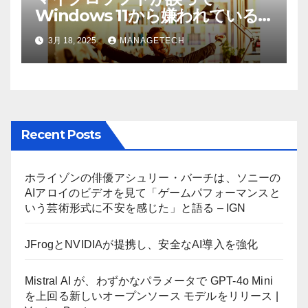
Windows 11から嫌われている
AI機能を削除したことにユーザ
3月 18, 2025
MANAGETECH
ーが歓喜
Recent Posts
ホライゾンの俳優アシュリー・バーチは、ソニーの
AIアロイのビデオを見て「ゲームパフォーマンスと
いう芸術形式に不安を感じた」と語る – IGN
JFrogとNVIDIAが提携し、安全なAI導入を強化
Mistral AI が、わずかなパラメータで GPT-4o Mini
を上回る新しいオープンソース モデルをリリース |