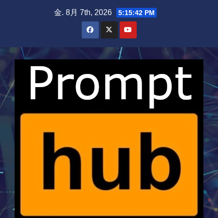
Skip
金. 8月 7th, 2026
5:15:43 PM
to
content