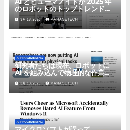
AI とヒューマノイドが 2025 年
のロボットのトップトレンドに |
ASSEMBLY
3月 18, 2025
MANAGETECH
AI PROGRAMMING
研究者たちは現在、ロボットに
AI を組み込んで物理的な作業を
実行させている | ノーザン パブ
3月 18, 2025
MANAGETECH
リック ラジオ: WNIJ および
WNIU
AI PROGRAMMING
マイクロソフトが誤って