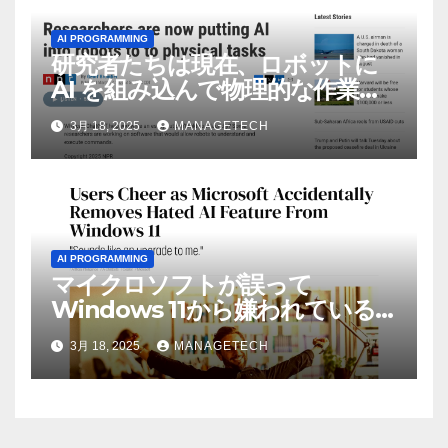
AI PROGRAMMING
研究者たちは現在、ロボットに
AI を組み込んで物理的な作業を
実行させている | ノーザン パブ
3月 18, 2025
MANAGETECH
リック ラジオ: WNIJ および
WNIU
AI PROGRAMMING
マイクロソフトが誤って
Windows 11から嫌われている
AI機能を削除したことにユーザ
3月 18, 2025
MANAGETECH
ーが歓喜