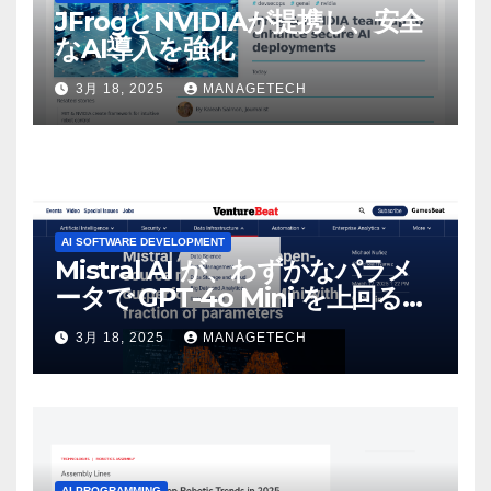
JFrogとNVIDIAが提携し、安全
なAI導入を強化
3月 18, 2025
MANAGETECH
AI SOFTWARE DEVELOPMENT
Mistral AI が、わずかなパラメ
ータで GPT-4o Mini を上回る新
しいオープンソース モデルをリ
3月 18, 2025
MANAGETECH
リース | VentureBeat
AI PROGRAMMING