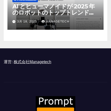
AI とヒューマノイドが 2025 年
のロボットのトップトレンドに |
ASSEMBLY
3月 18, 2025
MANAGETECH
運営:
株式会社Managetech