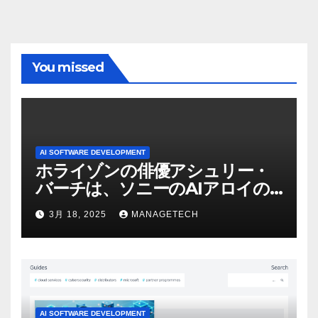
You missed
AI SOFTWARE DEVELOPMENT
ホライゾンの俳優アシュリー・
バーチは、ソニーのAIアロイの
ビデオを見て「ゲームパフォー
3月 18, 2025
MANAGETECH
マンスという芸術形式に不安を
感じた」と語る – IGN
AI SOFTWARE DEVELOPMENT