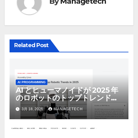
ョ
By
Managetech
ン
Related Post
AI PROGRAMMING
AI とヒューマノイドが 2025 年
のロボットのトップトレンドに |
ASSEMBLY
3月 18, 2025
MANAGETECH