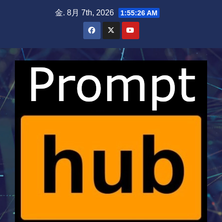
Skip
金. 8月 7th, 2026
1:55:26 AM
to
content