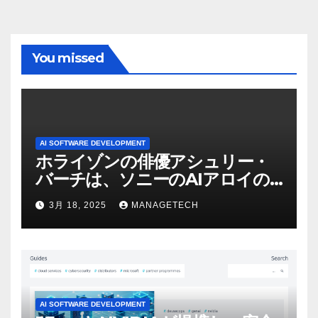
You missed
AI SOFTWARE DEVELOPMENT
ホライゾンの俳優アシュリー・
バーチは、ソニーのAIアロイの
ビデオを見て「ゲームパフォー
3月 18, 2025
MANAGETECH
マンスという芸術形式に不安を
感じた」と語る – IGN
AI SOFTWARE DEVELOPMENT