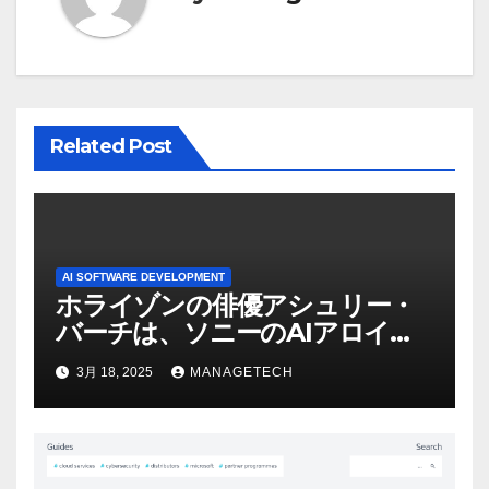
ー
シ
ョ
ン
Related Post
AI SOFTWARE DEVELOPMENT
ホライゾンの俳優アシュリー・
バーチは、ソニーのAIアロイの
ビデオを見て「ゲームパフォー
3月 18, 2025
MANAGETECH
マンスという芸術形式に不安を
感じた」と語る – IGN