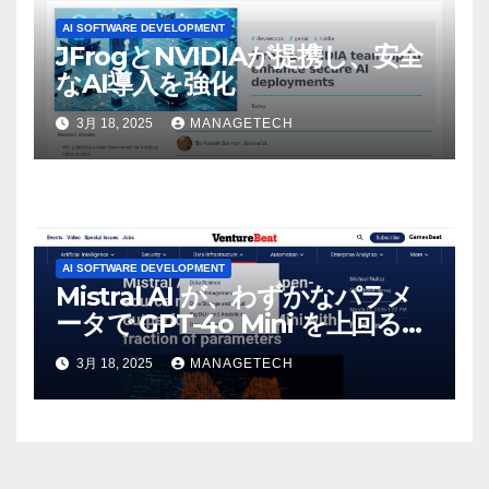
AI SOFTWARE DEVELOPMENT
JFrogとNVIDIAが提携し、安全
なAI導入を強化
3月 18, 2025
MANAGETECH
AI SOFTWARE DEVELOPMENT
Mistral AI が、わずかなパラメ
ータで GPT-4o Mini を上回る新
しいオープンソース モデルをリ
3月 18, 2025
MANAGETECH
リース | VentureBeat