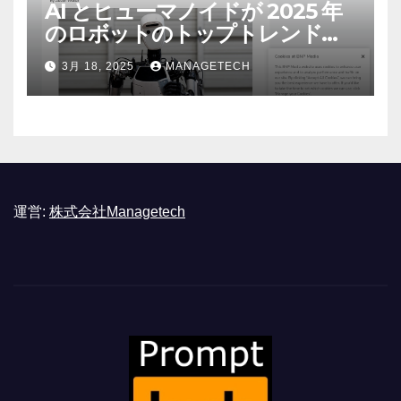
AI とヒューマノイドが 2025 年
のロボットのトップトレンドに |
ASSEMBLY
3月 18, 2025
MANAGETECH
運営:
株式会社Managetech