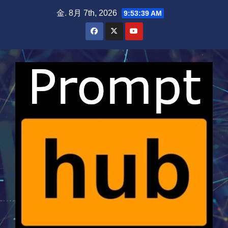
Skip
金. 8月 7th, 2026
9:53:39 AM
to
content