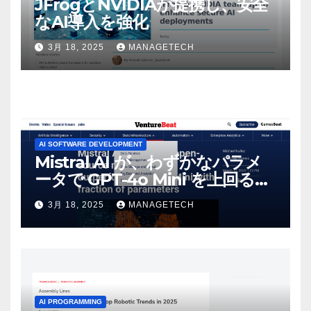
JFrogとNVIDIAが提携し、安全
なAI導入を強化
3月 18, 2025
MANAGETECH
AI SOFTWARE DEVELOPMENT
Mistral AI が、わずかなパラメ
ータで GPT-4o Mini を上回る新
しいオープンソース モデルをリ
3月 18, 2025
MANAGETECH
リース | VentureBeat
AI PROGRAMMING