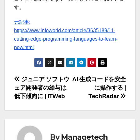
す。
元記事:
https://www.infoworld.com/article/3635189/11-
cutting-edge-programming-languages-to-learn-
now.html
投
ジュニア ソフトウ
AI 生成コードを安全
ェア開発者の給与は
に操作する |
稿
低下傾向に | ITWeb
TechRadar
ナ
ビ
ゲ
By
Managetech