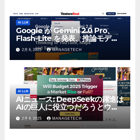
AI LLM
Google が Gemini 2.0 Pro、
Flash-Lite を発表、推論モデル
Flash Thinking を YouTube、
2月 6, 2025
MANAGETECH
マップ、検索に接続 |
VentureBeat
AI LLM
AIニュース: DeepSeekの躍進は
AIの巨人に役立つだろうとウォ
ール街のアナリストが語る –
2月 6, 2025
MANAGETECH
The Economic Times