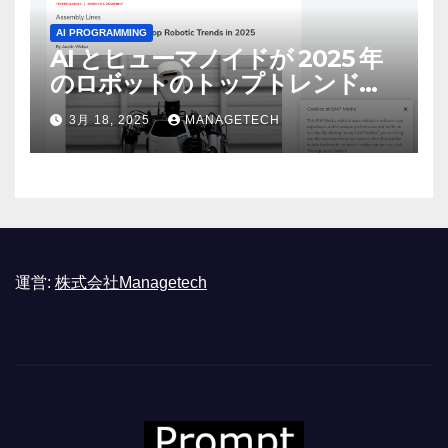
AI PROGRAMMING
AI とヒューマノイドが 2025 年
のロボットのトップトレンドに |
ASSEMBLY
3月 18, 2025
MANAGETECH
運営:
株式会社Managetech