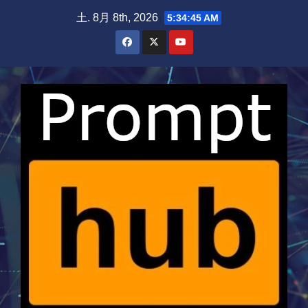
Skip
土. 8月 8th, 2026
5:34:45 AM
to
content