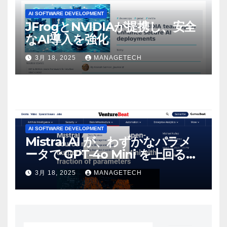
AI SOFTWARE DEVELOPMENT
JFrogとNVIDIAが提携し、安全
なAI導入を強化
3月 18, 2025
MANAGETECH
AI SOFTWARE DEVELOPMENT
Mistral AI が、わずかなパラメ
ータで GPT-4o Mini を上回る新
しいオープンソース モデルをリ
3月 18, 2025
MANAGETECH
リース | VentureBeat