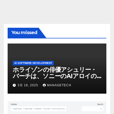
You missed
AI SOFTWARE DEVELOPMENT
ホライゾンの俳優アシュリー・
バーチは、ソニーのAIアロイの
ビデオを見て「ゲームパフォー
3月 18, 2025
MANAGETECH
マンスという芸術形式に不安を
感じた」と語る – IGN