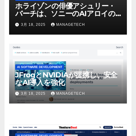
ホライゾンの俳優アシュリー・
バーチは、ソニーのAIアロイの
ビデオを見て「ゲームパフォー
3月 18, 2025
MANAGETECH
マンスという芸術形式に不安を
感じた」と語る – IGN
AI SOFTWARE DEVELOPMENT
JFrogとNVIDIAが提携し、安全
なAI導入を強化
3月 18, 2025
MANAGETECH
AI SOFTWARE DEVELOPMENT