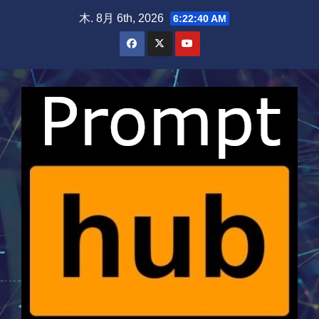
Skip
木. 8月 6th, 2026
6:22:40 AM
to
content