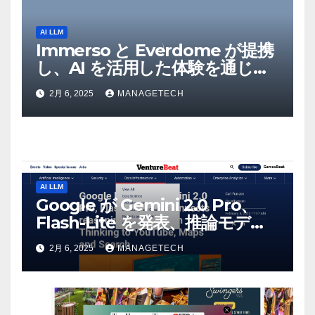
AI LLM
Immerso と Everdome が提携
し、AI を活用した体験を通じて
メタバースのイノベーションを
2月 6, 2025
MANAGETECH
推進 – Intelligent CIO APAC
AI LLM
Google が Gemini 2.0 Pro、
Flash-Lite を発表、推論モデル
Flash Thinking を YouTube、
2月 6, 2025
MANAGETECH
マップ、検索に接続 |
VentureBeat