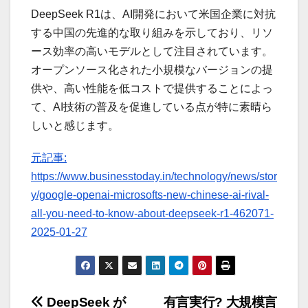
DeepSeek R1は、AI開発において米国企業に対抗
する中国の先進的な取り組みを示しており、リソ
ース効率の高いモデルとして注目されています。
オープンソース化された小規模なバージョンの提
供や、高い性能を低コストで提供することによっ
て、AI技術の普及を促進している点が特に素晴ら
しいと感じます。
元記事:
https://www.businesstoday.in/technology/news/stor
y/google-openai-microsofts-new-chinese-ai-rival-
all-you-need-to-know-about-deepseek-r1-462071-
2025-01-27
投
DeepSeek が
有言実行? 大規模言