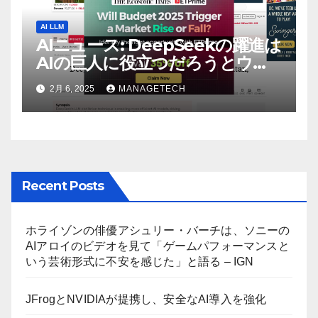
AI LLM
AIニュース: DeepSeekの躍進は
AIの巨人に役立つだろうとウォ
ール街のアナリストが語る –
2月 6, 2025
MANAGETECH
The Economic Times
Recent Posts
ホライゾンの俳優アシュリー・バーチは、ソニーの
AIアロイのビデオを見て「ゲームパフォーマンスと
いう芸術形式に不安を感じた」と語る – IGN
JFrogとNVIDIAが提携し、安全なAI導入を強化