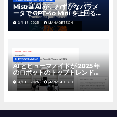
Mistral AI が、わずかなパラメ
ータで GPT-4o Mini を上回る新
しいオープンソース モデルをリ
3月 18, 2025
MANAGETECH
リース | VentureBeat
AI PROGRAMMING
AI とヒューマノイドが 2025 年
のロボットのトップトレンドに |
ASSEMBLY
3月 18, 2025
MANAGETECH