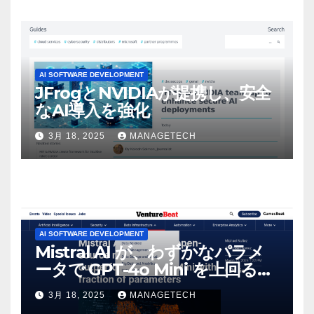
感じた」と語る – IGN
AI SOFTWARE DEVELOPMENT
JFrogとNVIDIAが提携し、安全
なAI導入を強化
3月 18, 2025
MANAGETECH
AI SOFTWARE DEVELOPMENT
Mistral AI が、わずかなパラメ
ータで GPT-4o Mini を上回る新
しいオープンソース モデルをリ
3月 18, 2025
MANAGETECH
リース | VentureBeat