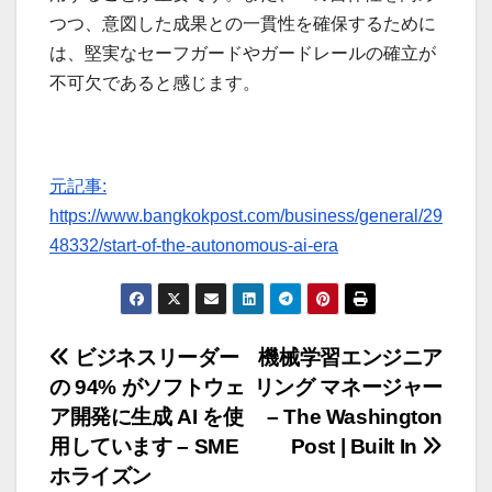
つつ、意図した成果との一貫性を確保するために
は、堅実なセーフガードやガードレールの確立が
不可欠であると感じます。
元記事:
https://www.bangkokpost.com/business/general/29
48332/start-of-the-autonomous-ai-era
投
ビジネスリーダー
機械学習エンジニア
の 94% がソフトウェ
リング マネージャー
稿
ア開発に生成 AI を使
– The Washington
ナ
用しています – SME
Post | Built In
ホライズン