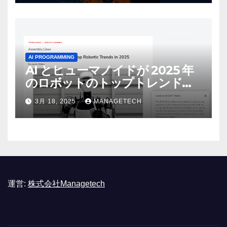
AI PROGRAMMING
AI とヒューマノイドが 2025 年
のロボットのトップトレンドに |
ASSEMBLY
3月 18, 2025
MANAGETECH
運営:
株式会社Managetech