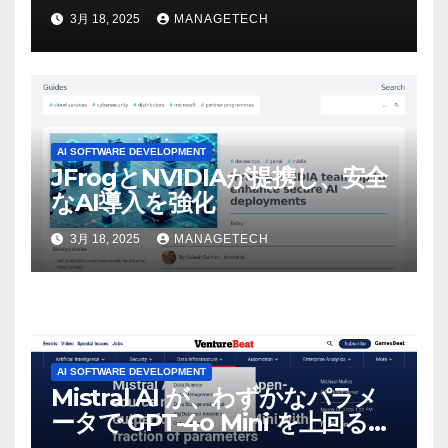
ビデオを見て「ゲームパフォー
3月 18, 2025
MANAGETECH
マンスという芸術形式に不安を
感じた」と語る – IGN
AI SOFTWARE DEVELOPMENT
JFrogとNVIDIAが提携し、安全
なAI導入を強化
3月 18, 2025
MANAGETECH
AI SOFTWARE DEVELOPMENT
Mistral AI が、わずかなパラメ
ータで GPT-4o Mini を上回る新
しいオープンソース モデルをリ