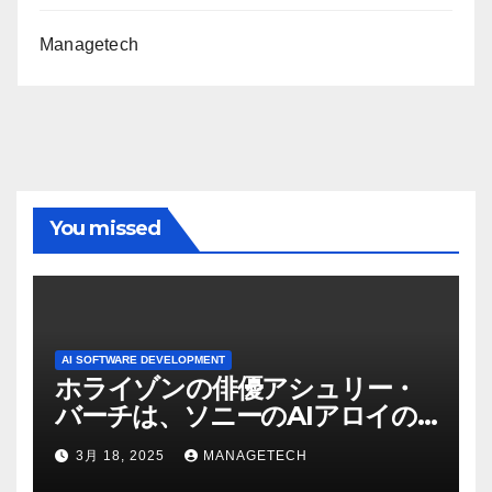
Managetech
You missed
AI SOFTWARE DEVELOPMENT
ホライゾンの俳優アシュリー・
バーチは、ソニーのAIアロイの
ビデオを見て「ゲームパフォー
3月 18, 2025
MANAGETECH
マンスという芸術形式に不安を