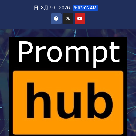
Skip
日. 8月 9th, 2026
9:03:07 AM
to
content