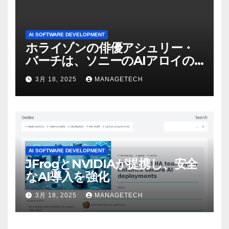
AI SOFTWARE DEVELOPMENT
ホライゾンの俳優アシュリー・
バーチは、ソニーのAIアロイの
ビデオを見て「ゲームパフォー
3月 18, 2025
MANAGETECH
マンスという芸術形式に不安を
感じた」と語る – IGN
AI SOFTWARE DEVELOPMENT
JFrogとNVIDIAが提携し、安全
なAI導入を強化
3月 18, 2025
MANAGETECH