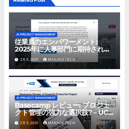
Related Post
AI PROJECT MANAGEMENT
従業員のエンパワーメント:
2025年に人事部門に期待される
こと –
2月 6, 2025
MANAGETECH
AI PROJECT MANAGEMENT
Basecamp レビュー: プロジェ
クト管理の強力な選択肢? – UC
Today
2月 6, 2025
MANAGETECH