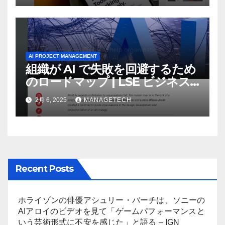
AI PROJECT MANAGEMENT
組織が AI で失敗を回避するため
のロードマップ | LSE ビジネス
レビュー
2月 6, 2025
MANAGETECH
Recent Posts
ホライゾンの俳優アシュリー・バーチは、ソニーの
AIアロイのビデオを見て「ゲームパフォーマンスと
いう芸術形式に不安を感じた」と語る – IGN