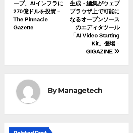
ープ、AIインフラに
生成・編集がウェブ
稿
270億ドルを投資 –
ブラウザ上で可能に
ナ
The Pinnacle
なるオープンソース
Gazette
のエディタツール
ビ
「AI Video Starting
ゲ
Kit」登場 –
GIGAZINE
ー
シ
ョ
By
Managetech
ン