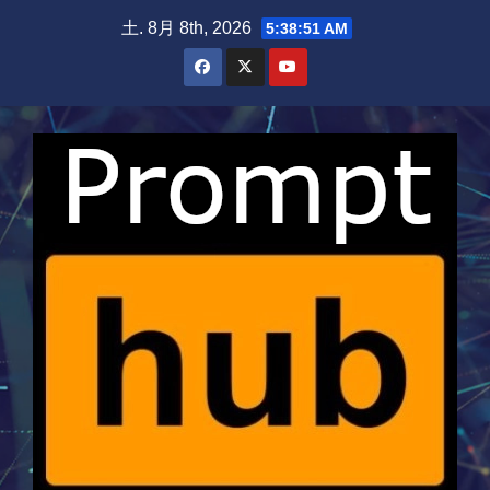
Skip
土. 8月 8th, 2026
5:38:52 AM
to
content