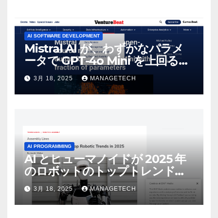
AI SOFTWARE DEVELOPMENT
Mistral AI が、わずかなパラメ
ータで GPT-4o Mini を上回る新
しいオープンソース モデルをリ
3月 18, 2025
MANAGETECH
リース | VentureBeat
AI PROGRAMMING
AI とヒューマノイドが 2025 年
のロボットのトップトレンドに |
ASSEMBLY
3月 18, 2025
MANAGETECH