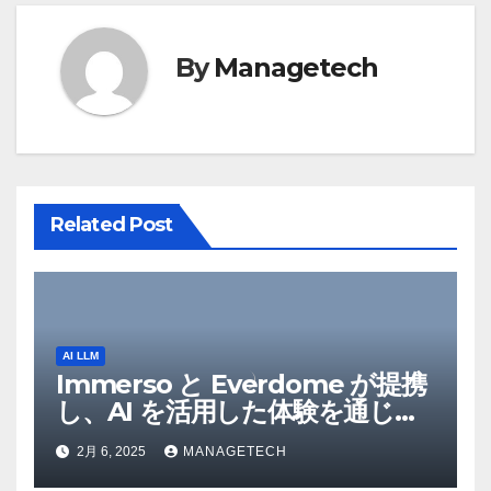
シ
ョ
By
Managetech
ン
Related Post
AI LLM
Immerso と Everdome が提携
し、AI を活用した体験を通じて
メタバースのイノベーションを
2月 6, 2025
MANAGETECH
推進 – Intelligent CIO APAC