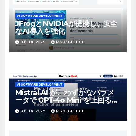
AI SOFTWARE DEVELOPMENT
JFrogとNVIDIAが提携し、安全
なAI導入を強化
3月 18, 2025
MANAGETECH
AI SOFTWARE DEVELOPMENT
Mistral AI が、わずかなパラメ
ータで GPT-4o Mini を上回る新
しいオープンソース モデルをリ
3月 18, 2025
MANAGETECH
リース | VentureBeat