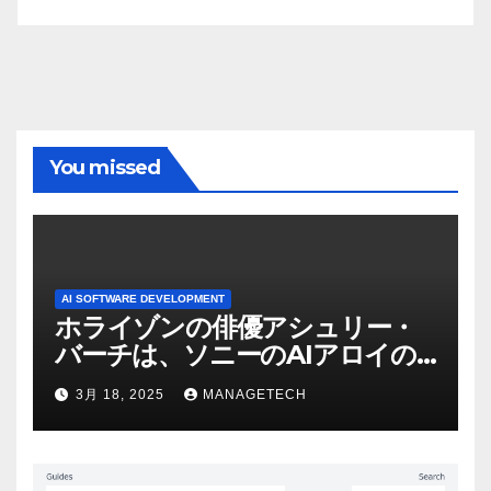
You missed
AI SOFTWARE DEVELOPMENT
ホライゾンの俳優アシュリー・
バーチは、ソニーのAIアロイの
ビデオを見て「ゲームパフォー
3月 18, 2025
MANAGETECH
マンスという芸術形式に不安を
感じた」と語る – IGN