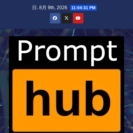
Skip
日. 8月 9th, 2026
11:04:32 PM
to
content