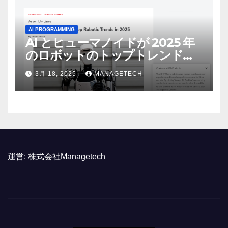
AI PROGRAMMING
AI とヒューマノイドが 2025 年
のロボットのトップトレンドに |
ASSEMBLY
3月 18, 2025
MANAGETECH
運営:
株式会社Managetech