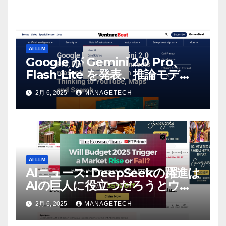
AI LLM
Google が Gemini 2.0 Pro、
Flash-Lite を発表、推論モデル
Flash Thinking を YouTube、
2月 6, 2025
MANAGETECH
マップ、検索に接続 |
VentureBeat
AI LLM
AIニュース: DeepSeekの躍進は
AIの巨人に役立つだろうとウォ
ール街のアナリストが語る –
2月 6, 2025
MANAGETECH
The Economic Times