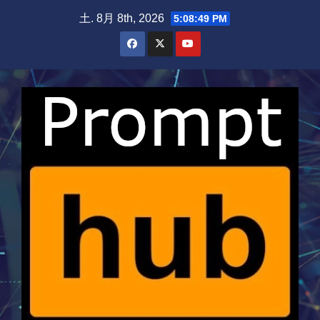
Skip
土. 8月 8th, 2026
5:08:50 PM
to
content