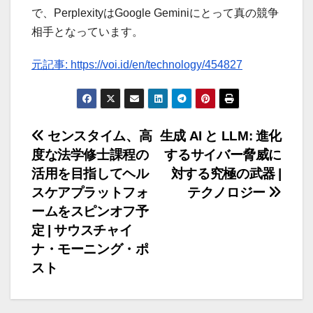
で、PerplexityはGoogle Geminiにとって真の競争
相手となっています。
元記事: https://voi.id/en/technology/454827
投
センスタイム、高
生成 AI と LLM: 進化
度な法学修士課程の
するサイバー脅威に
稿
活用を目指してヘル
対する究極の武器 |
ナ
スケアプラットフォ
テクノロジー
ームをスピンオフ予
ビ
定 | サウスチャイ
ゲ
ナ・モーニング・ポ
スト
ー
シ