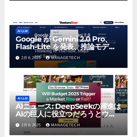
AI LLM
Google が Gemini 2.0 Pro、
Flash-Lite を発表、推論モデル
Flash Thinking を YouTube、
2月 6, 2025
MANAGETECH
マップ、検索に接続 |
VentureBeat
AI LLM
AIニュース: DeepSeekの躍進は
AIの巨人に役立つだろうとウォ
ール街のアナリストが語る –
2月 6, 2025
MANAGETECH
The Economic Times