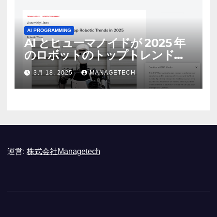
AI PROGRAMMING
AI とヒューマノイドが 2025 年
のロボットのトップトレンドに |
ASSEMBLY
3月 18, 2025
MANAGETECH
運営:
株式会社Managetech