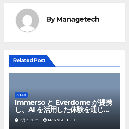
ョ
By
Managetech
ン
Related Post
AI LLM
Immerso と Everdome が提携
し、AI を活用した体験を通じて
メタバースのイノベーションを
2月 6, 2025
MANAGETECH
推進 – Intelligent CIO APAC