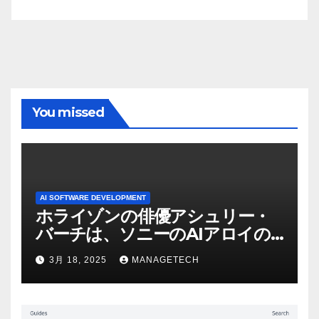
You missed
AI SOFTWARE DEVELOPMENT
ホライゾンの俳優アシュリー・
バーチは、ソニーのAIアロイの
ビデオを見て「ゲームパフォー
3月 18, 2025
MANAGETECH
マンスという芸術形式に不安を
感じた」と語る – IGN