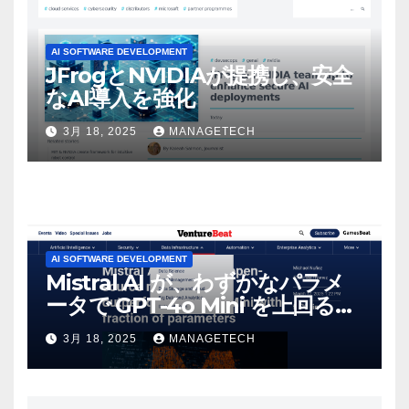
AI SOFTWARE DEVELOPMENT
JFrogとNVIDIAが提携し、安全
なAI導入を強化
3月 18, 2025
MANAGETECH
AI SOFTWARE DEVELOPMENT
Mistral AI が、わずかなパラメ
ータで GPT-4o Mini を上回る新
しいオープンソース モデルをリ
3月 18, 2025
MANAGETECH
リース | VentureBeat