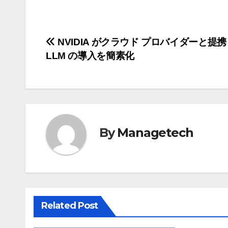
投
NVIDIA がクラウド プロバイダーと提
LLM の導入を簡素化
稿
ナ
ビ
ゲ
By
Managetech
ー
シ
ョ
Related Post
ン