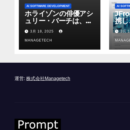
AI SOFTWARE DEVELOPMENT
AI SOFT
ホライゾンの俳優アシ
JFr
ュリー・バーチは、ソ
携し
ニーのAIアロイのビデ
強化
3月 18, 2025
3月 1
オを見て「ゲームパフ
ォーマンスという芸術
MANAGETECH
MANAG
形式に不安を感じた」
と語る – IGN
運営:
株式会社Managetech