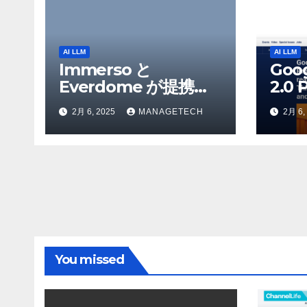
AI LLM
AI LLM
Immerso と
Goo
Everdome が提携
2.0 
し、AI を活用した体
を発
2月 6, 2025
MANAGETECH
2月 6,
験を通じてメタバース
Flas
のイノベーションを推
Yo
進 – Intelligent CIO
検索
APAC
Ven
You missed