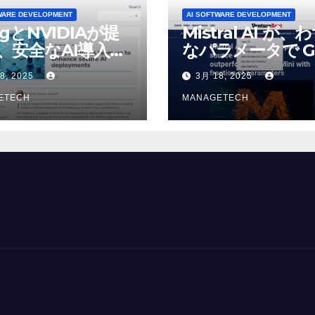
WARE DEVELOPMENT
AI SOFTWARE DEVELOPMENT
ogとNVIDIAが提
Mistral AI が、
、安全なAI導入を
なパラメータで G
4o Mini を上回
8, 2025
3月 18, 2025
いオープンソース
ETECH
デルをリリース |
MANAGETECH
VentureBeat