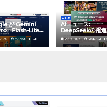
AI LLM
gle が Gemini
AIニュース:
Pro、Flash-Lite
DeepSeekの躍
表、推論モデル
AIの巨人に役立つ
 2025
MANAGETECH
2月 6, 2025
MANAGETE
h Thinking を
うとウォール街の
uTube、マップ、
リストが語る – Th
に接続 |
Economic Times
tureBeat