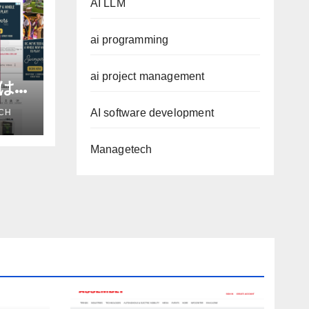
AI LLM
ai programming
ai project management
進は
だろ
AI software development
CH
アナ
e
Managetech