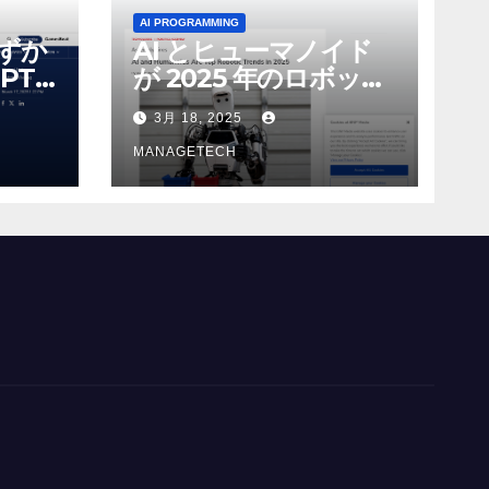
AI PROGRAMMING
わずか
AI とヒューマノイド
PT-
が 2025 年のロボット
る新し
のトップトレンドに |
3月 18, 2025
 モ
ASSEMBLY
MANAGETECH