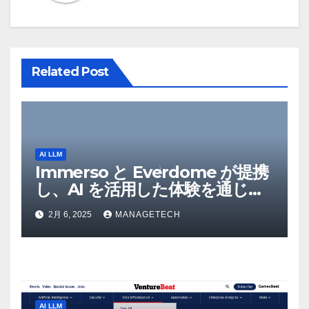
シ
ョ
ン
Related Post
AI LLM
Immerso と Everdome が提携
し、AI を活用した体験を通じて
メタバースのイノベーションを
2月 6, 2025
MANAGETECH
推進 – Intelligent CIO APAC
AI LLM