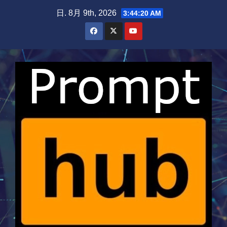
Skip
日. 8月 9th, 2026
3:44:20 AM
to
content