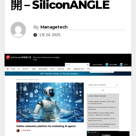
開 – SiliconANGLE
By
Managetech
1月 24, 2025