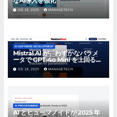
なAI導入を強化
3月 18, 2025
MANAGETECH
AI SOFTWARE DEVELOPMENT
Mistral AI が、わずかなパラメ
ータで GPT-4o Mini を上回る新
しいオープンソース モデルをリ
3月 18, 2025
MANAGETECH
リース | VentureBeat
AI PROGRAMMING
AI とヒューマノイドが 2025 年