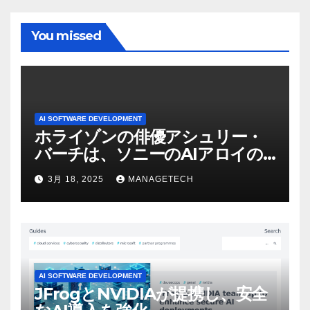
You missed
AI SOFTWARE DEVELOPMENT
ホライゾンの俳優アシュリー・
バーチは、ソニーのAIアロイの
ビデオを見て「ゲームパフォー
3月 18, 2025
MANAGETECH
マンスという芸術形式に不安を
感じた」と語る – IGN
AI SOFTWARE DEVELOPMENT
JFrogとNVIDIAが提携し、安全