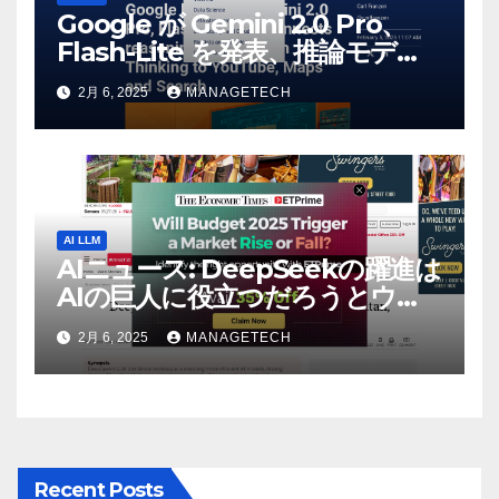
Google が Gemini 2.0 Pro、
Flash-Lite を発表、推論モデル
Flash Thinking を YouTube、
2月 6, 2025
MANAGETECH
マップ、検索に接続 |
VentureBeat
AI LLM
AIニュース: DeepSeekの躍進は
AIの巨人に役立つだろうとウォ
ール街のアナリストが語る –
2月 6, 2025
MANAGETECH
The Economic Times
Recent Posts