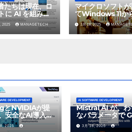
者たちは現在、ロ
マイクロソフトが
トに AI を組み込
てWindows 11
物理的な作業を実
われているAI機能
, 2025
MANAGETECH
3月 18, 2025
MANAGET
せている | ノーザ
除したことにユー
パブリック ラジオ:
が歓喜
J および WNIU
WARE DEVELOPMENT
AI SOFTWARE DEVELOPMENT
ogとNVIDIAが提
Mistral AI が、
、安全なAI導入を
なパラメータで G
4o Mini を上回
8, 2025
3月 18, 2025
いオープンソース