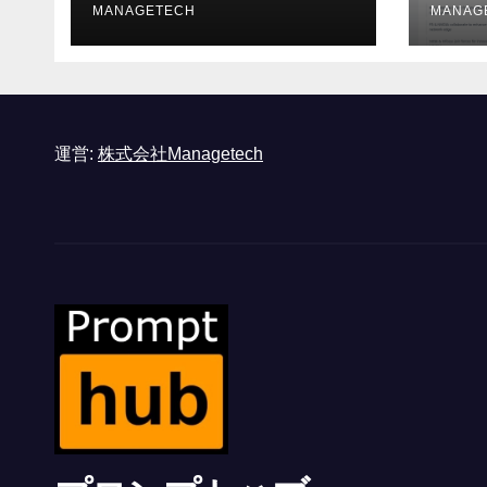
ォーマンスという芸術
MANAGETECH
MANAG
形式に不安を感じた」
と語る – IGN
運営:
株式会社Managetech