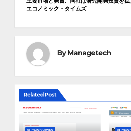
主要市場と発言、同社は研究開発投資を拡大
稿
エコノミック・タイムズ
ナ
ビ
ゲ
By
Managetech
ー
シ
ョ
ン
Related Post
AI PROGRAMMING
AI PROG