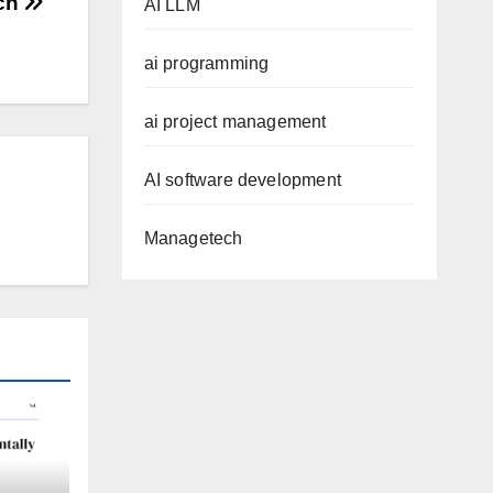
ch
AI LLM
ai programming
ai project management
AI software development
Managetech