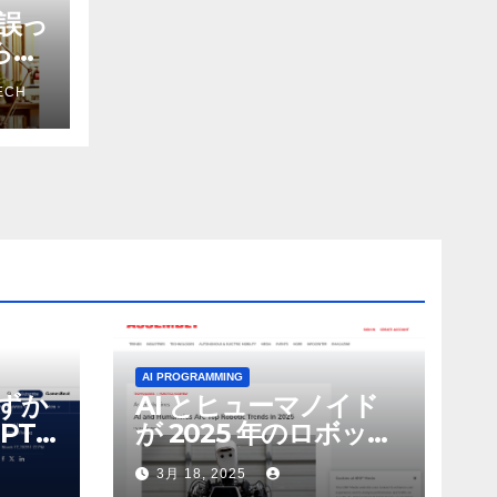
誤っ
から嫌
を削
ECH
ザー
AI PROGRAMMING
わずか
AI とヒューマノイド
PT-
が 2025 年のロボット
る新し
のトップトレンドに |
3月 18, 2025
 モ
ASSEMBLY