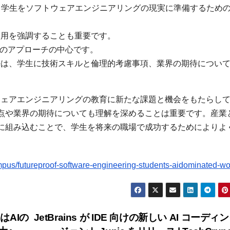
、学生をソフトウェアエンジニアリングの現実に準備するため
使用を強調することも重要です。
大学のアプローチの中心です。
任は、学生に技術スキルと倫理的考慮事項、業界の期待につい
トウェアエンジニアリングの教育に新たな課題と機会をもたらし
点や業界の期待についても理解を深めることは重要です。産業
に組み込むことで、学生を将来の職場で成功するためによりよ
us/futureproof-software-engineering-students-aidominated-wo
はAIの
JetBrains が IDE 向けの新しい AI コーディ