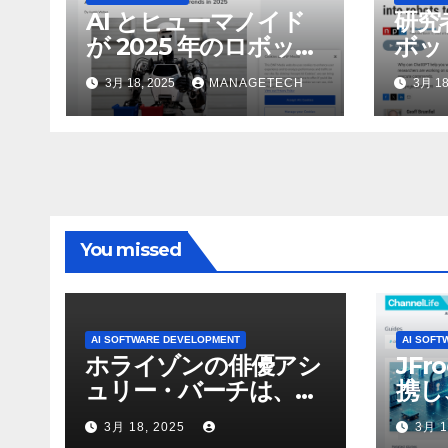
AI とヒューマノイド
研究
が 2025 年のロボット
ボッ
のトップトレンドに |
んで
3月 18, 2025
MANAGETECH
3月 18
ASSEMBLY
行さ
ン 
WNI
You missed
AI SOFTWARE DEVELOPMENT
AI SOFT
ホライゾンの俳優アシ
JFr
ュリー・バーチは、ソ
携し
ニーのAIアロイのビデ
強化
3月 18, 2025
3月 1
オを見て「ゲームパフ