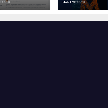
ETECH
デルをリリース |
MANAGETECH
VentureBeat