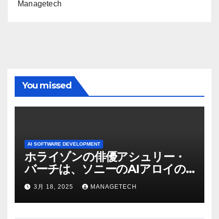
Managetech
You missed
AI SOFTWARE DEVELOPMENT
ホライゾンの俳優アシュリー・
バーチは、ソニーのAIアロイの
ビデオを見て「ゲームパフォー
3月 18, 2025
MANAGETECH
マンスという芸術形式に不安を
感じた」と語る – IGN