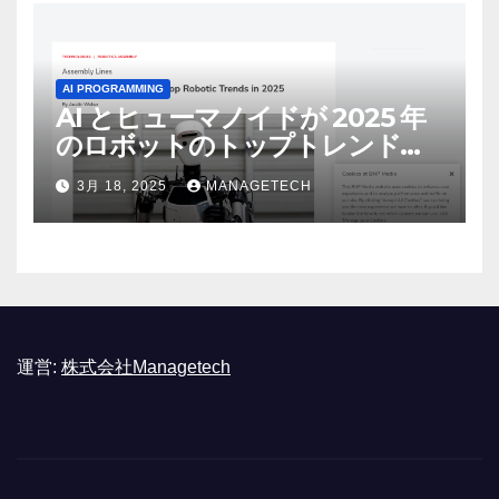
AI PROGRAMMING
AI とヒューマノイドが 2025 年
のロボットのトップトレンドに |
ASSEMBLY
3月 18, 2025
MANAGETECH
運営:
株式会社Managetech