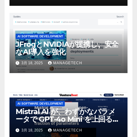
感じた」と語る – IGN
AI SOFTWARE DEVELOPMENT
JFrogとNVIDIAが提携し、安全
なAI導入を強化
3月 18, 2025
MANAGETECH
AI SOFTWARE DEVELOPMENT
Mistral AI が、わずかなパラメ
ータで GPT-4o Mini を上回る新
しいオープンソース モデルをリ
3月 18, 2025
MANAGETECH
リース | VentureBeat