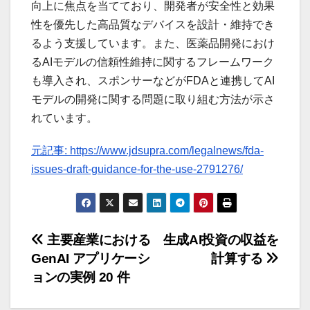
向上に焦点を当てており、開発者が安全性と効果
性を優先した高品質なデバイスを設計・維持でき
るよう支援しています。また、医薬品開発におけ
るAIモデルの信頼性維持に関するフレームワーク
も導入され、スポンサーなどがFDAと連携してAI
モデルの開発に関する問題に取り組む方法が示さ
れています。
元記事: https://www.jdsupra.com/legalnews/fda-
issues-draft-guidance-for-the-use-2791276/
投
主要産業における
生成AI投資の収益を
GenAI アプリケーシ
計算する
稿
ョンの実例 20 件
ナ