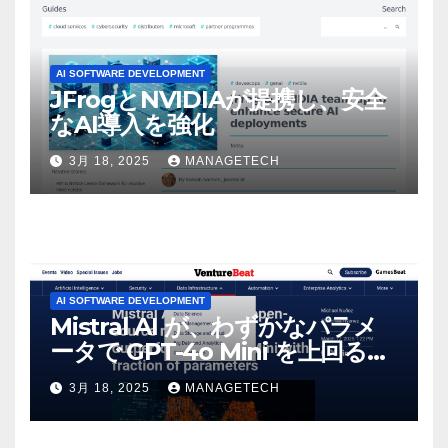
AI SOFTWARE DEVELOPMENT
JFrogとNVIDIAが提携し、安全
なAI導入を強化
3月 18, 2025
MANAGETECH
AI SOFTWARE DEVELOPMENT
Mistral AI が、わずかなパラメ
ータで GPT-4o Mini を上回る新
しいオープンソース モデルをリ
3月 18, 2025
MANAGETECH
リース | VentureBeat