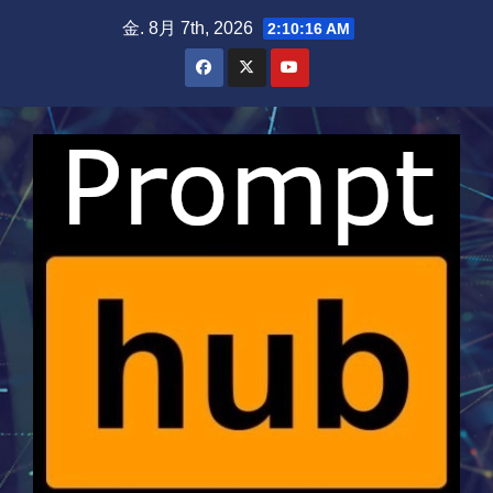
Skip
金. 8月 7th, 2026
2:10:17 AM
to
content