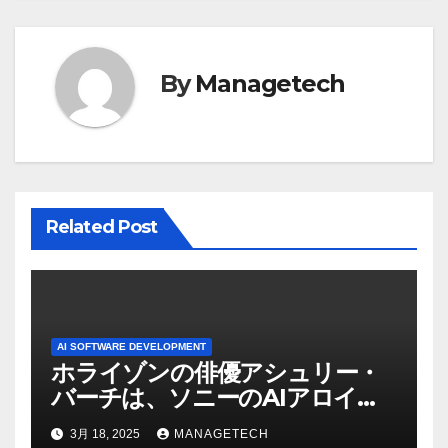
ビ
ゲ
By
Managetech
ー
シ
ョ
ン
Related Post
AI SOFTWARE DEVELOPMENT
ホライゾンの俳優アシュリー・
バーチは、ソニーのAIアロイの
ビデオを見て「ゲームパフォー
3月 18, 2025
MANAGETECH
マンスという芸術形式に不安を