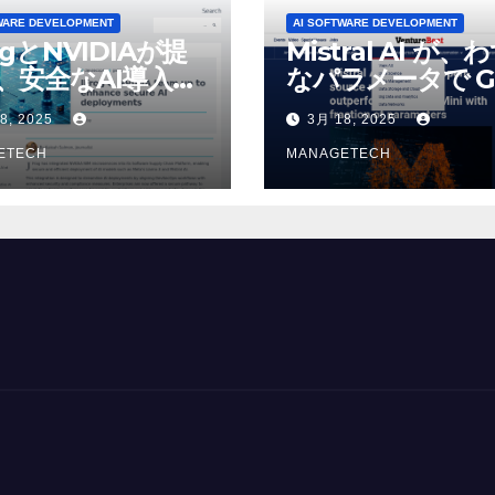
WARE DEVELOPMENT
AI SOFTWARE DEVELOPMENT
ogとNVIDIAが提
Mistral AI が、
、安全なAI導入を
なパラメータで G
4o Mini を上回
8, 2025
3月 18, 2025
いオープンソース
ETECH
デルをリリース |
MANAGETECH
VentureBeat