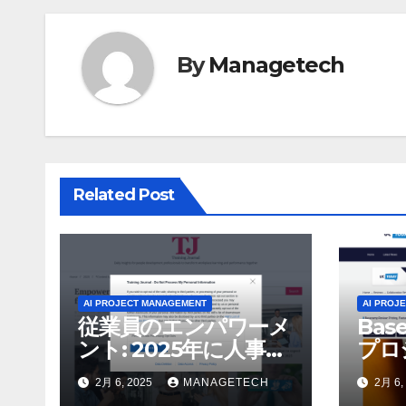
ゲ
By
Managetech
ー
シ
ョ
ン
Related Post
AI PROJECT MANAGEMENT
AI PROJ
従業員のエンパワーメ
Bas
ント: 2025年に人事部
プロ
門に期待されること –
力な選
2月 6, 2025
MANAGETECH
2月 6,
Tod