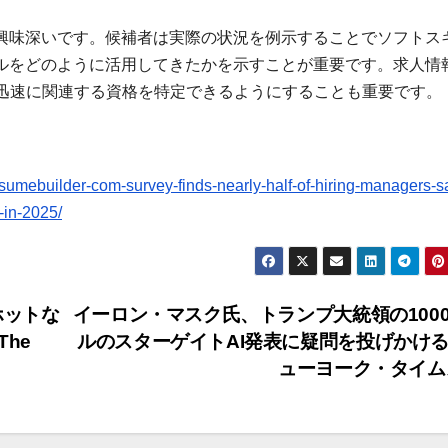
は興味深いです。候補者は実際の状況を例示することでソフトス
キルをどのように活用してきたかを示すことが重要です。求人情
迅速に関連する資格を特定できるようにすることも重要です。
mebuilder-com-survey-finds-nearly-half-of-hiring-managers-sa
-in-2025/
ホットな
イーロン・マスク氏、トランプ大統領の100
he
ルのスターゲイトAI発表に疑問を投げかける 
ューヨーク・タイ