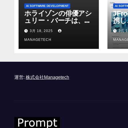
AI SOFTWARE DEVELOPMENT
AI SOFT
ホライゾンの俳優アシ
JFr
ュリー・バーチは、ソ
携し
ニーのAIアロイのビデ
強化
3月 18, 2025
3月 1
オを見て「ゲームパフ
ォーマンスという芸術
MANAGETECH
MANAG
形式に不安を感じた」
と語る – IGN
運営:
株式会社Managetech