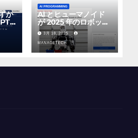
AI PROGRAMMING
わずか
AI とヒューマノイド
PT-
が 2025 年のロボット
る新し
のトップトレンドに |
3月 18, 2025
 モ
ASSEMBLY
MANAGETECH