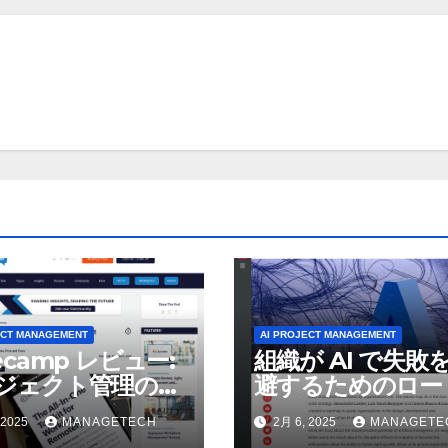
ECT MANAGEMENT
AI PROJECT MANAGEMENT
ecamp レビュー:
組織が AI で失敗
ジェクト管理の強
避するためのロー
択肢? – UC
ップ | LSE ビジネ
 2025
MANAGETECH
2月 6, 2025
MANAGETE
ay
レビュー