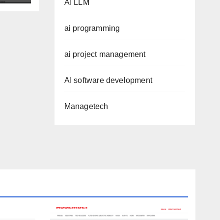
AI LLM
ai programming
ai project management
AI software development
Managetech