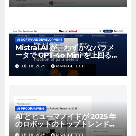
AI SOFTWARE DEVELOPMENT
Mistral AI が、わずかなパラメ
ータで GPT-4o Mini を上回る新
しいオープンソース モデルをリ
3月 18, 2025
MANAGETECH
リース | VentureBeat
AI PROGRAMMING
AI とヒューマノイドが 2025 年
のロボットのトップトレンドに |
ASSEMBLY
3月 18, 2025
MANAGETECH