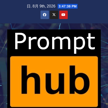
Skip
日. 8月 9th, 2026
3:47:39 PM
to
content