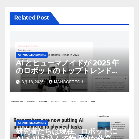
ン
Related Post
AI PROGRAMMING
AI とヒューマノイドが 2025 年
のロボットのトップトレンドに |
ASSEMBLY
3月 18, 2025
MANAGETECH
AI PROGRAMMING
研究者たちは現在、ロボットに
AI を組み込んで物理的な作業を