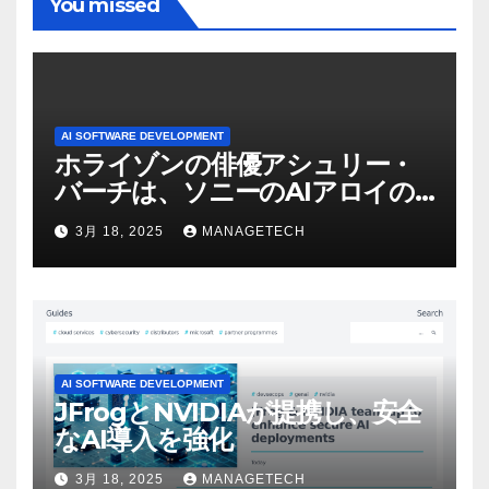
You missed
AI SOFTWARE DEVELOPMENT
ホライゾンの俳優アシュリー・
バーチは、ソニーのAIアロイの
ビデオを見て「ゲームパフォー
3月 18, 2025
MANAGETECH
マンスという芸術形式に不安を
感じた」と語る – IGN
AI SOFTWARE DEVELOPMENT
JFrogとNVIDIAが提携し、安全
なAI導入を強化
3月 18, 2025
MANAGETECH