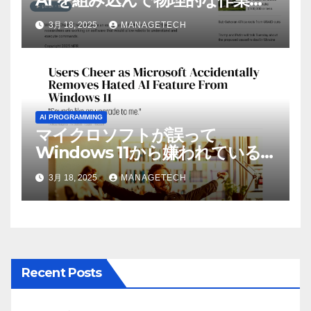
実行させている | ノーザン パブ
3月 18, 2025
MANAGETECH
リック ラジオ: WNIJ および
WNIU
AI PROGRAMMING
マイクロソフトが誤って
Windows 11から嫌われている
AI機能を削除したことにユーザ
3月 18, 2025
MANAGETECH
ーが歓喜
Recent Posts