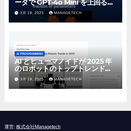
ータで GPT-4o Mini を上回る新
しいオープンソース モデルをリ
3月 18, 2025
MANAGETECH
リース | VentureBeat
AI PROGRAMMING
AI とヒューマノイドが 2025 年
のロボットのトップトレンドに |
ASSEMBLY
3月 18, 2025
MANAGETECH
運営:
株式会社Managetech