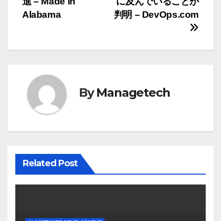
進 – Made in
に及んでいることが
ビ
Alabama
判明 – DevOps.com
ゲ
ー
シ
ョ
By
Managetech
ン
Related Post