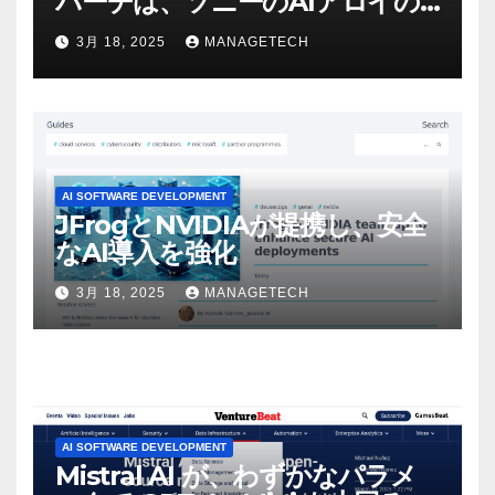
バーチは、ソニーのAIアロイの
ビデオを見て「ゲームパフォー
3月 18, 2025
MANAGETECH
マンスという芸術形式に不安を
感じた」と語る – IGN
AI SOFTWARE DEVELOPMENT
JFrogとNVIDIAが提携し、安全
なAI導入を強化
3月 18, 2025
MANAGETECH
AI SOFTWARE DEVELOPMENT
Mistral AI が、わずかなパラメ