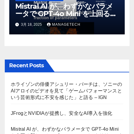
Mistral AI が、わずかなパラメ
ータで GPT-4o Mini を上回る新
しいオープンソース モデルをリ
3月 18, 2025
MANAGETECH
リース | VentureBeat
Recent Posts
ホライゾンの俳優アシュリー・バーチは、ソニーの
AIアロイのビデオを見て「ゲームパフォーマンスと
いう芸術形式に不安を感じた」と語る – IGN
JFrogとNVIDIAが提携し、安全なAI導入を強化
Mistral AI が、わずかなパラメータで GPT-4o Mini