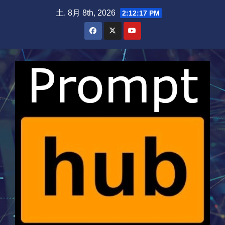
Skip
土. 8月 8th, 2026
2:12:18 PM
to
content