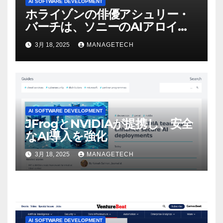
AI SOFTWARE DEVELOPMENT
ホライゾンの俳優アシュリー・
バーチは、ソニーのAIアロイの
ビデオを見て「ゲームパフォー
3月 18, 2025
MANAGETECH
マンスという芸術形式に不安を
感じた」と語る – IGN
AI SOFTWARE DEVELOPMENT
JFrogとNVIDIAが提携し、安全
なAI導入を強化
3月 18, 2025
MANAGETECH
AI SOFTWARE DEVELOPMENT