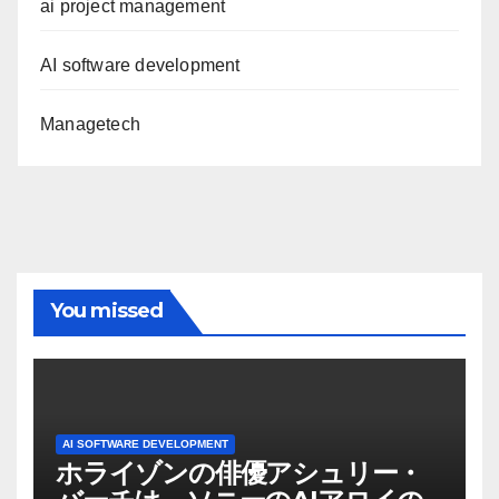
ai project management
AI software development
Managetech
You missed
AI SOFTWARE DEVELOPMENT
ホライゾンの俳優アシュリー・