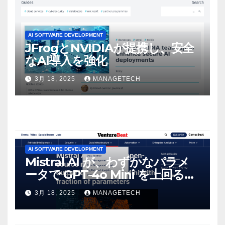
AI SOFTWARE DEVELOPMENT
JFrogとNVIDIAが提携し、安全
なAI導入を強化
3月 18, 2025
MANAGETECH
AI SOFTWARE DEVELOPMENT
Mistral AI が、わずかなパラメ
ータで GPT-4o Mini を上回る新
しいオープンソース モデルをリ
3月 18, 2025
MANAGETECH
リース | VentureBeat