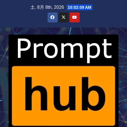
Skip
土. 8月 8th, 2026
10:02:10 AM
to
content