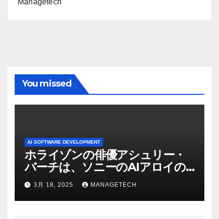
Managetech
You missed
AI SOFTWARE DEVELOPMENT
ホライゾンの俳優アシュリー・
バーチは、ソニーのAIアロイの
ビデオを見て「ゲームパフォー
3月 18, 2025
MANAGETECH
マンスという芸術形式に不安を
感じた」と語る – IGN