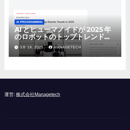
AI PROGRAMMING
AI とヒューマノイドが 2025 年
のロボットのトップトレンドに |
ASSEMBLY
3月 18, 2025
MANAGETECH
運営:
株式会社Managetech