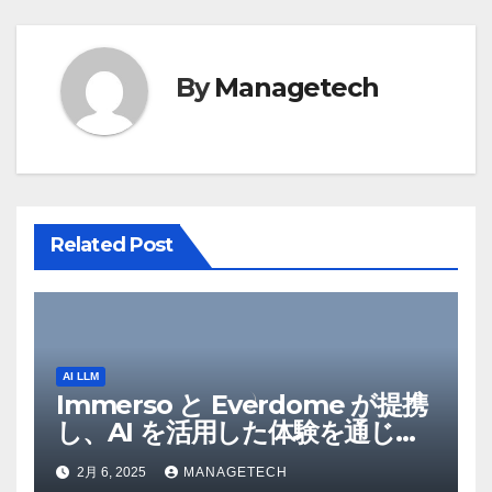
ー
シ
By
Managetech
ョ
ン
Related Post
AI LLM
Immerso と Everdome が提携
し、AI を活用した体験を通じて
メタバースのイノベーションを
2月 6, 2025
MANAGETECH
推進 – Intelligent CIO APAC