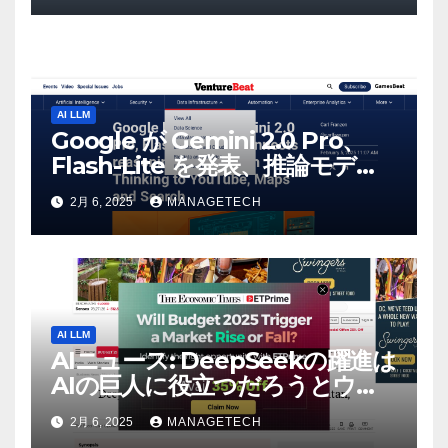
AI LLM
Google が Gemini 2.0 Pro、
Flash-Lite を発表、推論モデル
Flash Thinking を YouTube、
2月 6, 2025
MANAGETECH
マップ、検索に接続 |
VentureBeat
AI LLM
AIニュース: DeepSeekの躍進は
AIの巨人に役立つだろうとウォ
ール街のアナリストが語る –
2月 6, 2025
MANAGETECH
The Economic Times