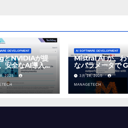
WARE DEVELOPMENT
AI SOFTWARE DEVELOPMENT
ogとNVIDIAが提
Mistral AI が、
、安全なAI導入を
なパラメータで G
4o Mini を上回
8, 2025
3月 18, 2025
いオープンソース
ETECH
デルをリリース |
MANAGETECH
VentureBeat