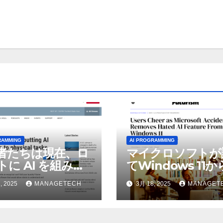
RAMMING
AI PROGRAMMING
者たちは現在、ロ
マイクロソフトが
トに AI を組み込
てWindows 11
物理的な作業を実
われているAI機能
, 2025
MANAGETECH
3月 18, 2025
MANAGET
せている | ノーザ
除したことにユー
パブリック ラジオ:
が歓喜
J および WNIU