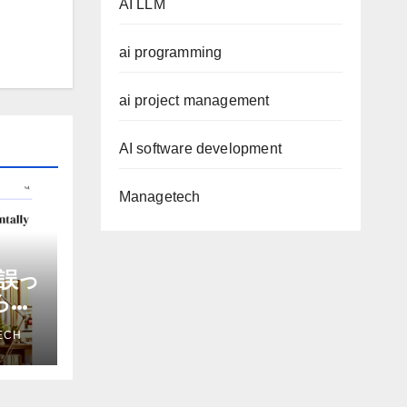
AI LLM
ai programming
ai project management
AI software development
Managetech
誤っ
から嫌
を削
ECH
ザー