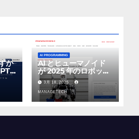
AI PROGRAMMING
わずか
AI とヒューマノイド
PT-
が 2025 年のロボット
る新し
のトップトレンドに |
3月 18, 2025
 モ
ASSEMBLY
MANAGETECH