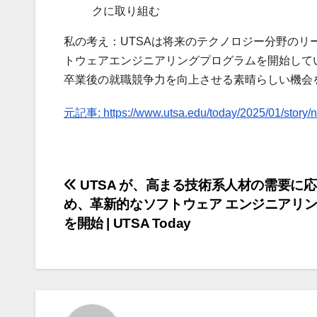
クに取り組む
私の考え：UTSAは将来のテクノロジー分野のリ
トウェアエンジニアリングプログラムを開始して
卒業後の就職競争力を向上させる素晴らしい機会
元記事: https://www.utsa.edu/today/2025/01/story/n
投
UTSA が、高まる技術系人材の需要に
め、革新的なソフトウェア エンジニアリ
稿
を開始 | UTSA Today
ナ
ビ
ゲ