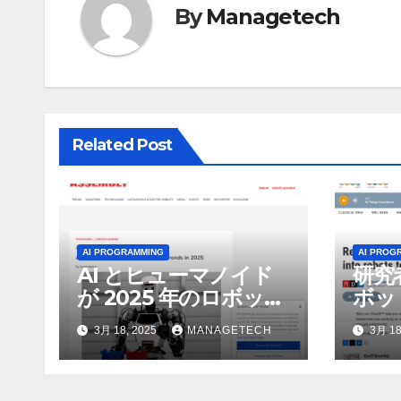
By
Managetech
ー
シ
ョ
ン
Related Post
AI PROGRAMMING
AI PROG
AI とヒューマノイド
研究
が 2025 年のロボット
ボッ
のトップトレンドに |
んで
3月 18, 2025
MANAGETECH
3月 18
ASSEMBLY
行さ
ン 
WNI