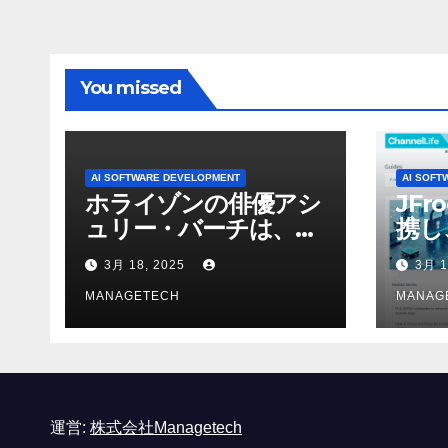
You missed
AI SOFTWARE DEVELOPMENT
AI SOFT
ホライゾンの俳優アシ
JFr
ュリー・バーチは、ソ
携し
ニーのAIアロイのビデ
強化
3月 18, 2025
3月 1
オを見て「ゲームパフ
ォーマンスという芸術
MANAGETECH
MANAG
形式に不安を感じた」
と語る – IGN
運営:
株式会社Managetech