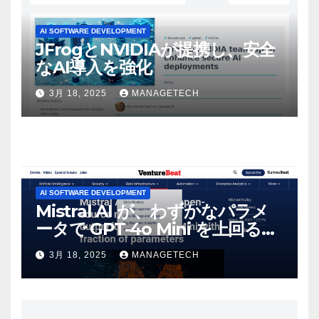
AI SOFTWARE DEVELOPMENT
JFrogとNVIDIAが提携し、安全
なAI導入を強化
3月 18, 2025
MANAGETECH
AI SOFTWARE DEVELOPMENT
Mistral AI が、わずかなパラメ
ータで GPT-4o Mini を上回る新
しいオープンソース モデルをリ
3月 18, 2025
MANAGETECH
リース | VentureBeat