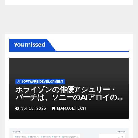
You missed
AI SOFTWARE DEVELOPMENT
ホライゾンの俳優アシュリー・
バーチは、ソニーのAIアロイの
ビデオを見て「ゲームパフォー
3月 18, 2025
MANAGETECH
マンスという芸術形式に不安を
感じた」と語る – IGN