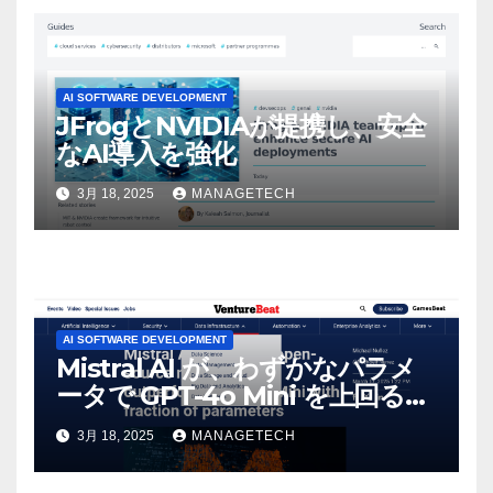
AI SOFTWARE DEVELOPMENT
JFrogとNVIDIAが提携し、安全
なAI導入を強化
3月 18, 2025
MANAGETECH
AI SOFTWARE DEVELOPMENT
Mistral AI が、わずかなパラメ
ータで GPT-4o Mini を上回る新
しいオープンソース モデルをリ
3月 18, 2025
MANAGETECH
リース | VentureBeat