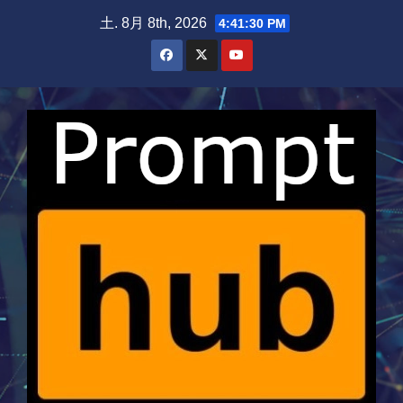
Skip
土. 8月 8th, 2026
4:41:31 PM
to
content