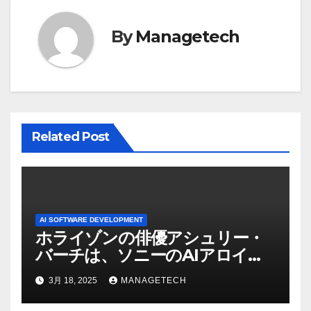
シ
By
Managetech
ョ
ン
Related Post
AI SOFTWARE DEVELOPMENT
ホライゾンの俳優アシュリー・
バーチは、ソニーのAIアロイの
ビデオを見て「ゲームパフォー
3月 18, 2025
MANAGETECH
マンスという芸術形式に不安を
感じた」と語る – IGN