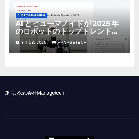
AI PROGRAMMING
AI とヒューマノイドが 2025 年
のロボットのトップトレンドに |
ASSEMBLY
3月 18, 2025
MANAGETECH
運営:
株式会社Managetech