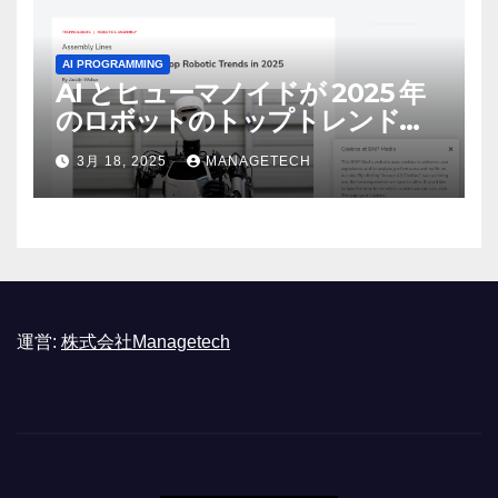
AI PROGRAMMING
AI とヒューマノイドが 2025 年
のロボットのトップトレンドに |
ASSEMBLY
3月 18, 2025
MANAGETECH
運営:
株式会社Managetech