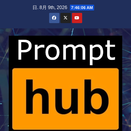
Skip
日. 8月 9th, 2026
7:46:07 AM
to
content