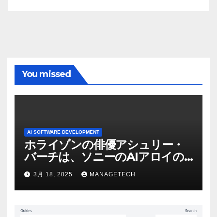
You missed
AI SOFTWARE DEVELOPMENT
ホライゾンの俳優アシュリー・
バーチは、ソニーのAIアロイの
ビデオを見て「ゲームパフォー
3月 18, 2025
MANAGETECH
マンスという芸術形式に不安を
感じた」と語る – IGN