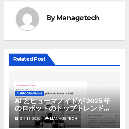
ー
シ
By
Managetech
ョ
ン
Related Post
AI PROGRAMMING
AI とヒューマノイドが 2025 年
のロボットのトップトレンドに |
ASSEMBLY
3月 18, 2025
MANAGETECH