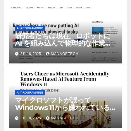
AI PROGRAMMING
研究者たちは現在、ロボットに
AI を組み込んで物理的な作業を
実行させている | ノーザン パブ
3月 18, 2025
MANAGETECH
リック ラジオ: WNIJ および
WNIU
AI PROGRAMMING
マイクロソフトが誤って
Windows 11から嫌われている
AI機能を削除したことにユーザ
3月 18, 2025
MANAGETECH
ーが歓喜