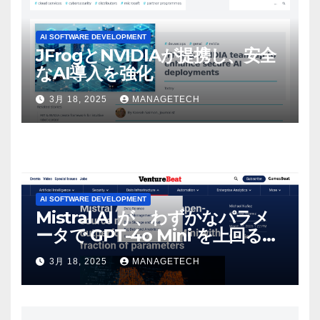
AI SOFTWARE DEVELOPMENT
JFrogとNVIDIAが提携し、安全
なAI導入を強化
3月 18, 2025
MANAGETECH
AI SOFTWARE DEVELOPMENT
Mistral AI が、わずかなパラメ
ータで GPT-4o Mini を上回る新
しいオープンソース モデルをリ
3月 18, 2025
MANAGETECH
リース | VentureBeat